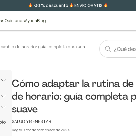
-30 % descuento
ENVÍO GRATIS
tas
Opiniones
Ayuda
Blog
 cambio de horario: guía completa para una
Cómo adaptar la rutina de 
de horario: guía completa 
suave
SALUD Y BIENESTAR
bio
Dogfy Diet
2 de septiembre de 2024