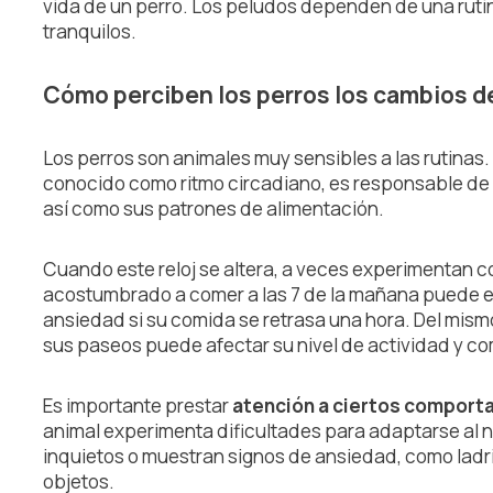
vida de un perro. Los peludos dependen de una ruti
tranquilos.
Cómo perciben los perros los cambios d
Los perros son animales muy sensibles a las rutinas
conocido como ritmo circadiano, es responsable de re
así como sus patrones de alimentación.
Cuando este reloj se altera, a veces experimentan co
acostumbrado a comer a las 7 de la mañana puede e
ansiedad si su comida se retrasa una hora. Del mism
sus paseos puede afectar su nivel de actividad y c
Es importante prestar
atención a ciertos compor
animal experimenta dificultades para adaptarse al 
inquietos o muestran signos de ansiedad, como ladr
objetos.