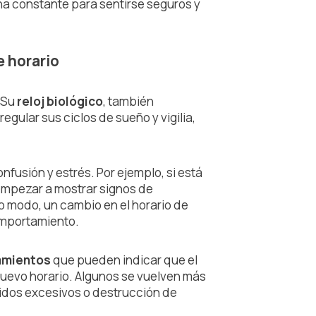
na constante para sentirse seguros y
e horario
. Su
reloj biológico
, también
gular sus ciclos de sueño y vigilia,
nfusión y estrés. Por ejemplo, si está
mpezar a mostrar signos de
o modo, un cambio en el horario de
omportamiento.
tamientos
que pueden indicar que el
nuevo horario. Algunos se vuelven más
idos excesivos o destrucción de