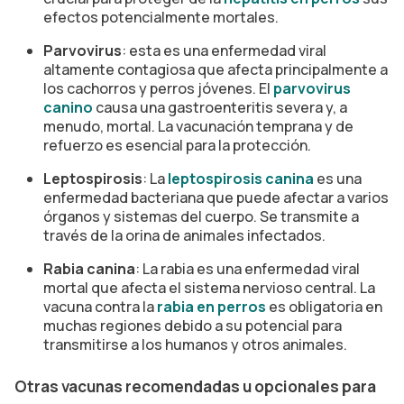
efectos potencialmente mortales.
Parvovirus
: esta es una enfermedad viral
altamente contagiosa que afecta principalmente a
los cachorros y perros jóvenes. El
parvovirus
canino
causa una gastroenteritis severa y, a
menudo, mortal. La vacunación temprana y de
refuerzo es esencial para la protección.
Leptospirosis
: La
leptospirosis canina
es una
enfermedad bacteriana que puede afectar a varios
órganos y sistemas del cuerpo. Se transmite a
través de la orina de animales infectados.
Rabia canina
: La rabia es una enfermedad viral
mortal que afecta el sistema nervioso central. La
vacuna contra la
rabia en perros
es obligatoria en
muchas regiones debido a su potencial para
transmitirse a los humanos y otros animales.
Otras vacunas recomendadas u opcionales para