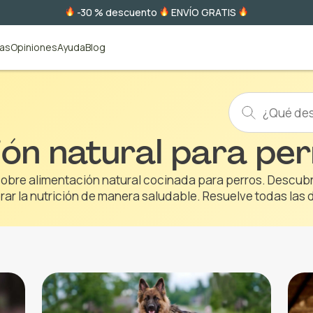
-30 % descuento
ENVÍO GRATIS
tas
Opiniones
Ayuda
Blog
ión natural para pe
sobre alimentación natural cocinada para perros. Descubr
rar la nutrición de manera saludable. Resuelve todas las