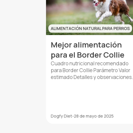
ALIMENTACIÓN NATURAL PARA PERROS
Mejor alimentación
para el Border Collie
Cuadro nutricional recomendado
para Border Collie Parámetro Valor
estimado Detalles y observaciones
Peso medio adulto 14 – 20 kg Peso
típico de un Border Collie adulto
sano. Requerimiento calórico diario
Aproximadamente 1000 – 1400
kcal/día Depende del nivel de
Dogfy Diet
-
28 de mayo de 2025
actividad, edad y metabolismo.
Perros muy activos pueden necesit
más energía. Frecuencia de comid