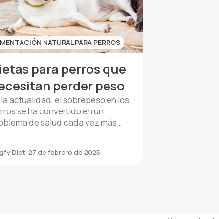
IMENTACIÓN NATURAL PARA PERROS
ietas para perros que
ecesitan perder peso
 la actualidad, el sobrepeso en los
rros se ha convertido en un
oblema de salud cada vez más
mún. Una alimentación adecuada
 la clave para revertir esta situación
gfy Diet
-
27 de febrero de 2025
mejorar la calidad de vida de
estras mascotas. En esta guía, te
recemos soluciones naturales y
ludables para la pérdida de peso
 perros. Destacaremos la
portancia […]