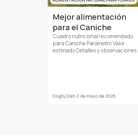
Mejor alimentación
para el Caniche
Cuadro nutricional recomendado
para Caniche Parámetro Valor
estimado Detalles y observaciones
Peso medio adulto 4–8 kg (Toy), 12
kg (Mediano), 20–32 kg (Grande)
Varía según el tamaño del Caniche.
Requerimiento calórico diario 400–
1.200 kcal Depende del tamaño, ed
y nivel de actividad. Frecuencia de
Dogfy Diet
-
2 de mayo de 2025
comidas 2–3 veces al día Distribuir 
comidas ayuda a mantener […]