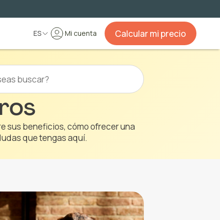
Calcular mi precio
ES
Mi cuenta
rros
e sus beneficios, cómo ofrecer una
 dudas que tengas aquí.