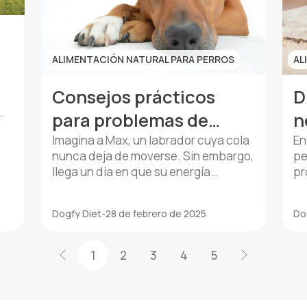
calórico […]
ALIMENTACIÓN NATURAL PARA PERROS
AL
Consejos prácticos
D
para problemas de
n
–14
alimentación en perros
Imagina a Max, un labrador cuya cola
En
nunca deja de moverse. Sin embargo,
pe
llega un día en que su energía
pr
disminuye y su pelo antes brillante
co
ad
ahora luce opaco. La causa: una
es
Dogfy Diet
-
28 de febrero de 2025
Do
alimentación inadecuada. Muchos
y 
las
dueños de perros, aunque bien
nu
intencionados, pueden
of
1
2
3
4
5
inadvertidamente causar daño a sus
sa
queridas mascotas al no entender las
en
complejidades de […]
im