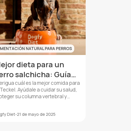
IMENTACIÓN NATURAL PARA PERROS
ejor dieta para un
erro salchicha: Guía
e alimentación natural
erigua cuál es la mejor comida para
 Teckel. Ayúdale a cuidar su salud,
oteger su columna vertebral y
ntener su peso ideal de forma
ludable.
gfy Diet
-
21 de mayo de 2025