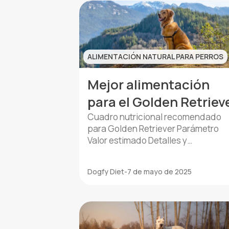
2 comidas […]
ALIMENTACIÓN NATURAL PARA PERROS
Mejor alimentación
para el Golden Retriev
Cuadro nutricional recomendado
para Golden Retriever Parámetro
Valor estimado Detalles y
observaciones Peso medio adulto
25–34 kg Los machos suelen pesar
Dogfy Diet
-
7 de mayo de 2025
entre 30–34 kg; las hembras, entre
25–29 kg. Requerimiento calórico
diario 1,300–1,700 kcal Varía según l
edad, nivel de actividad y estado d
salud. Frecuencia de comidas 2