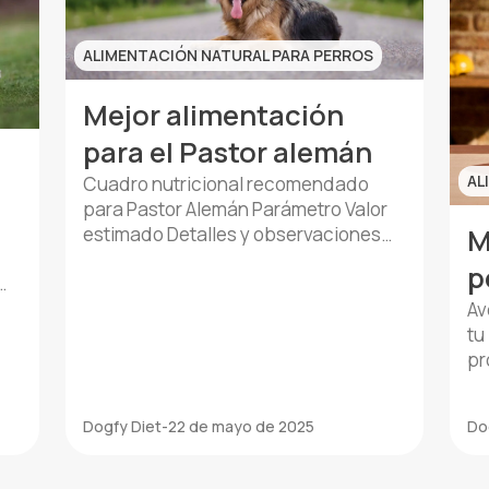
ALIMENTACIÓN NATURAL PARA PERROS
Mejor alimentación
para el Pastor alemán
AL
Cuadro nutricional recomendado
para Pastor Alemán Parámetro Valor
estimado Detalles y observaciones
M
Peso medio adulto 30-40 kg Varía
p
según sexo y genética.
d
Requerimiento calórico diario 1.500-
Av
2.100 kcal Depende de la actividad
tu
física y edad. Frecuencia de comidas
pr
2 veces al día Evita una sola comida
ma
para prevenir torsión gástrica.
sa
Dogfy Diet
-
22 de mayo de 2025
Do
Proteínas 22-26% del total calórico
ar
Esenciales […]
as