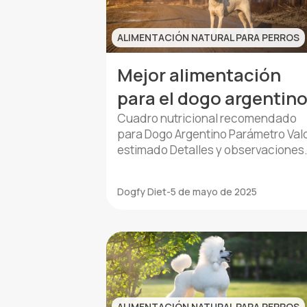
veces al día Mantiene niveles de […
ALIMENTACIÓN NATURAL PARA PERROS
Mejor alimentación
para el dogo argentin
Cuadro nutricional recomendado
para Dogo Argentino Parámetro Val
estimado Detalles y observaciones
Peso medio adulto 40 a 45 kg Varía
según sexo, genética y actividad
Dogfy Diet
-
5 de mayo de 2025
física Requerimiento calórico diario
1800‒3000 kcal Depende del nivel 
actividad, edad y estado fisiológic
Frecuencia de comidas 2 tomas
diarias Evitar una única comida par
prevenir torsiones de estómago […]
ALIMENTACIÓN NATURAL PARA PERROS