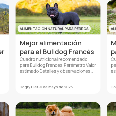
ALIMENTACIÓN NATURAL PARA PERROS
AL
Mejor alimentación
M
er
para el Bulldog Francés
p
Cuadro nutricional recomendado
Cu
para Bulldog Francés Parámetro Valor
pa
estimado Detalles y observaciones
es
Peso medio adulto 8 a 14 kg Varía
Pe
según sexo y estructura corporal
va
Dogfy Diet
-
6 de mayo de 2025
Do
Requerimiento calórico diario 400–
ge
700 kcal Depende del nivel de
di
a
actividad y condiciones fisiológicas
su
e
Frecuencia de comidas 2–3 tomas
fi
diarias Ideal para evitar atracones y
to