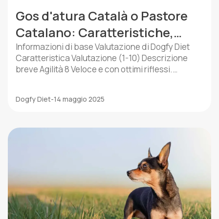
Gos d'atura Català o Pastore
Catalano: Caratteristiche,
Cura e Temperamento
Informazioni di base Valutazione di Dogfy Diet
Caratteristica Valutazione (1-10) Descrizione
breve Agilità 8 Veloce e con ottimi riflessi.
Intelligenza 9 Facile da addestrare, apprende in
fretta. Affetto 7 Affettuoso ma un po’ riservato.
Dogfy Diet
-
14 maggio 2025
Fedeltà 9 Estremamente fedele alla sua famiglia.
Adattabilità 7 Si adatta bene, ma preferisce
spazi aperti. Energia 8 Richiede attività fisica […]