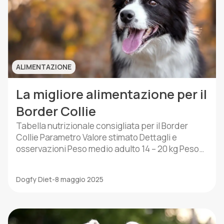
ALIMENTAZIONE
La migliore alimentazione per il
Border Collie
Tabella nutrizionale consigliata per il Border
Collie Parametro Valore stimato Dettagli e
osservazioni Peso medio adulto 14 – 20 kg Peso
tipico di un Border Collie adulto sano.
Fabbisogno calorico giornaliero Circa 1000 –
Dogfy Diet
-
8 maggio 2025
1400 kcal/giorno Dipende dal livello di attività,
età e metabolismo. I cani molto attivi possono
necessitare di più energia. Frequenza dei […]