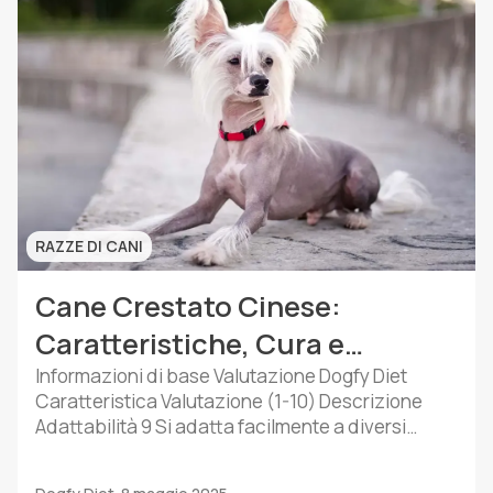
RAZZE DI CANI
Cane Crestato Cinese:
Caratteristiche, Cura e
Temperamento
Informazioni di base Valutazione Dogfy Diet
Caratteristica Valutazione (1-10) Descrizione
Adattabilità 9 Si adatta facilmente a diversi
ambienti e stili di vita. Livello di energia 6
Richiede esercizio moderato e stimolazione