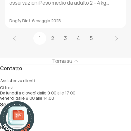
osservazioni Peso medio da adulto 2 – 4 kg
Dipende da genetica, sesso e livello di attività
Fabbisogno calorico giornaliero 120–250 kcal In
Dogfy Diet
-
6 maggio 2025
base a età, attività fisica e condizioni fisiologiche
Frequenza dei pasti 2–3 pasti al giorno Preferibile
suddividere in piccole porzioni […]
1
2
3
4
5
Torna su
Contatto
Assistenza clienti
Ci trovi:
Da lunedì a giovedì dalle 9:00 alle 17:00
Venerdì dalle 9:00 alle 14:00
Servizi
Come funziona
Ricette
Nutrizionisti