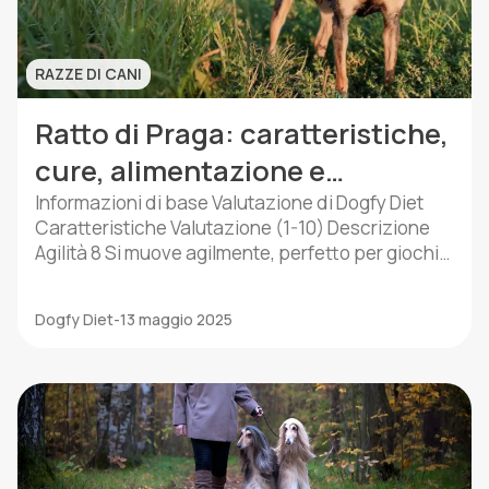
RAZZE DI CANI
Ratto di Praga: caratteristiche,
cure, alimentazione e
temperamento
Informazioni di base Valutazione di Dogfy Diet
Caratteristiche Valutazione (1-10) Descrizione
Agilità 8 Si muove agilmente, perfetto per giochi
in spazi chiusi. Intelligenza 9 Impara facilmente i
comandi. Affetto 10 Molto affettuoso con la
Dogfy Diet
-
13 maggio 2025
famiglia. Fedeltà 9 Crea legami profondi con i
suoi proprietari. Adattabilità 10 Si adatta
facilmente a diversi ambienti e persone. Energia
[…]