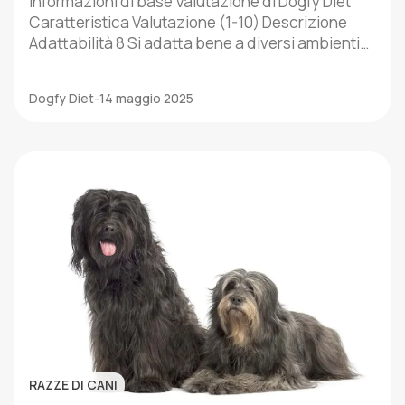
Informazioni di base Valutazione di Dogfy Diet
Caratteristica Valutazione (1-10) Descrizione
Adattabilità 8 Si adatta bene a diversi ambienti
se riceve abbastanza esercizio fisico. Livello di
energia 9 Ha bisogno di attività fisica e mentale
Dogfy Diet
-
14 maggio 2025
quotidiana per mantenersi in equilibrio. Facilità di
addestramento 7 Intelligente, ma talvolta
indipendente; risponde bene al rinforzo positivo.
Socialità 6 […]
RAZZE DI CANI