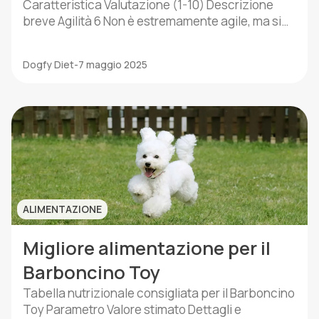
Caratteristica Valutazione (1-10) Descrizione
breve Agilità 6 Non è estremamente agile, ma si
muove con disinvoltura. Intelligenza 8 Impara
velocemente ed è molto ricettivo
Dogfy Diet
-
7 maggio 2025
all’addestramento. Affetto 10 Estremamente
affettuoso con la famiglia e con gli estranei.
Fedeltà 9 Molto fedele, crea un forte legame con i
suoi proprietari. […]
ALIMENTAZIONE
Migliore alimentazione per il
Barboncino Toy
Tabella nutrizionale consigliata per il Barboncino
Toy Parametro Valore stimato Dettagli e