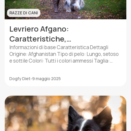
RAZZE DI CANI
Levriero Afgano:
Caratteristiche,
Temperamento e Cure
Informazioni di base Caratteristica Dettagli
Origine: Afghanistan Tipo di pelo: Lungo, setoso
e sottile Colori: Tutti i colori ammessi Taglia:
Grande Altezza: 63 – 74 centimetri
Temperamento: Indipendente, dignitoso,
Dogfy Diet
-
9 maggio 2025
affettuoso con la propria famiglia Livello di
attività: Alto Aspettativa di vita: Tra i 12 e i 14 anni
Necessità abitative: Spazi ampi; non adatto a […]