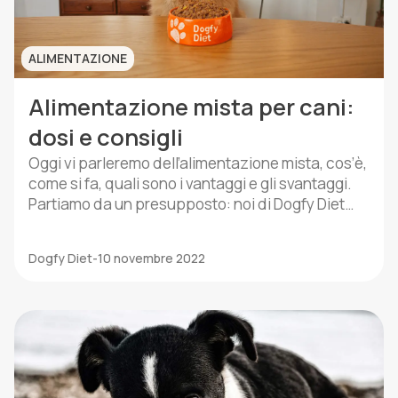
ALIMENTAZIONE
Alimentazione mista per cani:
dosi e consigli
Oggi vi parleremo dell’alimentazione mista, cos’è,
come si fa, quali sono i vantaggi e gli svantaggi.
Partiamo da un presupposto: noi di Dogfy Diet
consigliamo sempre una dieta casalinga fatta al
100% con ingredienti naturali. Anche se siamo
Dogfy Diet
-
10 novembre 2022
convinti che l’alimentazione casalinga sia la
migliore opzione per la salute dei nostri amici a 4
zampe, […]