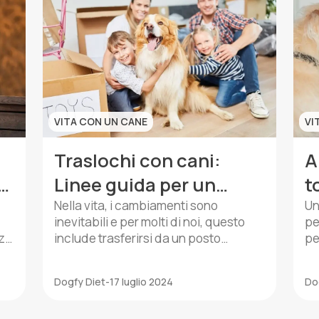
ora di scoprire […]
no
VITA CON UN CANE
VI
Traslochi con cani:
A
in
Linee guida per un
t
adattamento senza
n
Nella vita, i cambiamenti sono
Un
inevitabili e per molti di noi, questo
pe
stress
nza
include trasferirsi da un posto
pe
all’altro. Tuttavia, quando hai un cane,
eq
questa transizione può diventare un
ne
Dogfy Diet
-
17 luglio 2024
Do
po’ più complicata. I cani sono
im
 la
creature abitudinarie e una mossa
sv