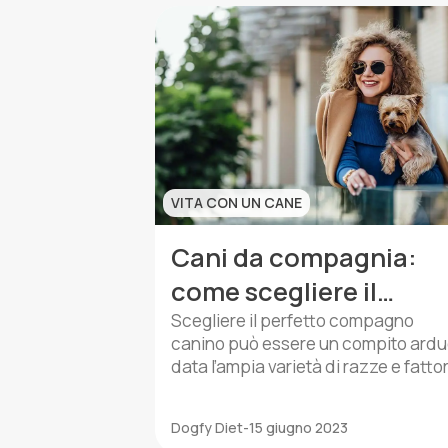
capacità di muoversi su terreni
difficili. Per questo sono ideali per l
ricerca e il salvataggio di persone
scomparse o intrappolate. Inoltre, i
loro addestramento
specializzato consente loro […]
VITA CON UN CANE
Cani da compagnia:
come scegliere il
migliore per te
Scegliere il perfetto compagno
canino può essere un compito ardu
data l’ampia varietà di razze e fattor
da tenere a mente prima di prender
una decisione. Suggerimenti per
Dogfy Diet
-
15 giugno 2023
scegliere il miglior cane da