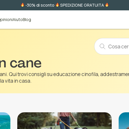
-30% di sconto
SPEDIZIONE GRATUITA
pinioni
Aiuto
Blog
un cane
ani. Qui trovi consigli su educazione cinofila, addestrame
la vita in casa.