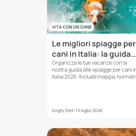
VITA CON UN CANE
Le migliori spiagge per
cani in Italia: la guida
definitiva 2026
Organizza le tue vacanze con la
nostra guida alle spiagge per cani i
Italia 2026. Include mappa, normat
e consigli per una giornata in spiag
perfetta.
Dogfy Diet
-
13 luglio 2026