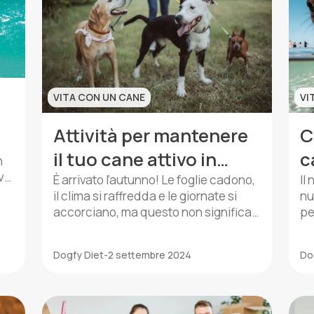
VITA CON UN CANE
VI
Attività per mantenere
C
il tuo cane attivo in
c
n
ive
autunno: guida
s
È arrivato l’autunno! Le foglie cadono,
Il
gia
il clima si raffredda e le giornate si
nu
completa per una
accorciano, ma questo non significa
pe
stagione sana e
che il tuo amico peloso debba andare
ca
in letargo. Come mantenere il nostro
me
divertente
Dogfy Diet
-
2 settembre 2024
Do
fedele compagno attivo e felice
ca
durante questa stagione? Invece di
la
lasciare che il cambiamento climatico
mu
sia una scusa per il sedentarismo, è
ri