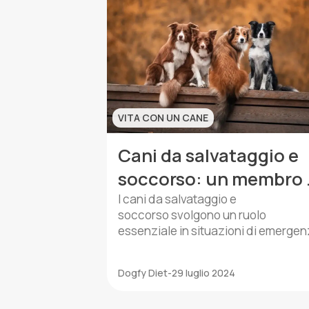
VITA CON UN CANE
Cani da salvataggio e
soccorso: un membro 
più del team umano
I cani da salvataggio e
soccorso svolgono un ruolo
essenziale in situazioni di emerge
e catastrofi. Ad esempio, terremoti,
valanghe, inondazioni e disastri.
Dogfy Diet
-
29 luglio 2024
Possiedono abilità uniche, come
un olfatto eccezionalmente acuto e