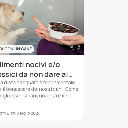
n […]
TA CON UN CANE
limenti nocivi e/o
ossici da non dare ai
ostri cani
a dieta adeguata è fondamentale
r il benessere dei nostri cani. Come
r gli esseri umani, una nutrizione
uilibrata fornisce l’energia
cessaria, rafforza il sistema
gfy Diet
-
9 luglio 2024
munitario e contribuisce allo
iluppo di organi e tessuti. È