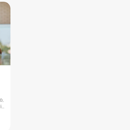
può squilibrare il loro senso di
im
a
sicurezza e stabilità. Pertanto, è
ha
importante affrontare i traslochi con
da
l
cani in […]
no
o,
i
e