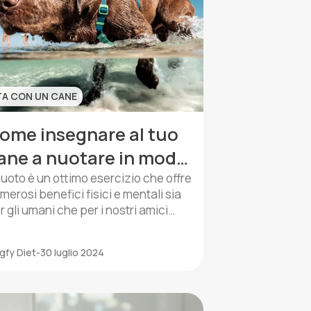
TA CON UN CANE
ome insegnare al tuo
ane a nuotare in modo
icuro
 nuoto è un ottimo esercizio che offre
merosi benefici fisici e mentali sia
r gli umani che per i nostri amici
nini. Oltre ad essere un modo
raviglioso per far esercitare il tuo
gfy Diet
-
30 luglio 2024
ne, nuotare può aiutare a migliorare
 sua resistenza, rafforzare i suoi
scoli e offrire un sollievo
nfrescante nei giorni caldi. Tuttavia,