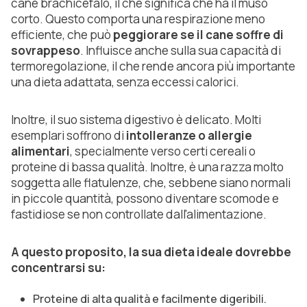
cane brachicefalo, il che significa che ha il muso
corto. Questo comporta una respirazione meno
efficiente, che può
peggiorare se il cane soffre di
sovrappeso
. Influisce anche sulla sua capacità di
termoregolazione, il che rende ancora più importante
una dieta adattata, senza eccessi calorici.
Inoltre, il suo sistema digestivo è delicato. Molti
esemplari soffrono di
intolleranze o allergie
alimentari
, specialmente verso certi cereali o
proteine di bassa qualità. Inoltre, è una razza molto
soggetta alle flatulenze, che, sebbene siano normali
in piccole quantità, possono diventare scomode e
fastidiose se non controllate dall'alimentazione.
A questo proposito, la sua dieta ideale dovrebbe
concentrarsi su:
Proteine di alta qualità e facilmente digeribili.