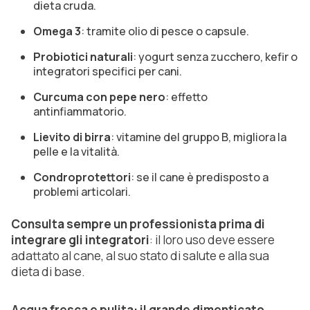
dieta cruda.
Omega 3
: tramite olio di pesce o capsule.
Probiotici naturali
: yogurt senza zucchero, kefir o
integratori specifici per cani.
Curcuma con pepe nero
: effetto
antinfiammatorio.
Lievito di birra
: vitamine del gruppo B, migliora la
pelle e la vitalità.
Condroprotettori
: se il cane è predisposto a
problemi articolari.
Consulta sempre un professionista prima di
integrare gli integratori
: il loro uso deve essere
adattato al cane, al suo stato di salute e alla sua
dieta di base.
Acqua fresca e pulita: il grande dimenticato