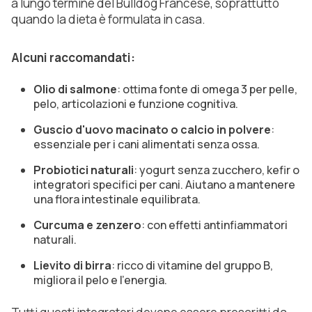
a lungo termine del Bulldog Francese, soprattutto
quando la dieta è formulata in casa.
Alcuni raccomandati:
Olio di salmone
: ottima fonte di omega 3 per pelle,
pelo, articolazioni e funzione cognitiva.
Guscio d'uovo macinato o calcio in polvere
:
essenziale per i cani alimentati senza ossa.
Probiotici naturali
: yogurt senza zucchero, kefir o
integratori specifici per cani. Aiutano a mantenere
una flora intestinale equilibrata.
Curcuma e zenzero
: con effetti antinfiammatori
naturali.
Lievito di birra
: ricco di vitamine del gruppo B,
migliora il pelo e l'energia.