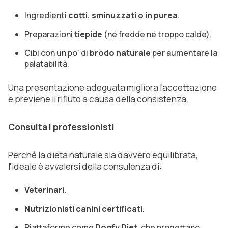
Ingredienti
cotti, sminuzzati o in purea
.
Preparazioni
tiepide
(né fredde né troppo calde).
Cibi con un po' di
brodo naturale
per aumentare la
palatabilità.
Una presentazione adeguata migliora l'accettazione
e previene il rifiuto a causa della consistenza.
Consulta i professionisti
Perché la dieta naturale sia davvero equilibrata,
l'ideale è avvalersi della consulenza di:
Veterinari.
Nutrizionisti canini certificati.
Piattaforme come
Dogfy Diet
, che progettano