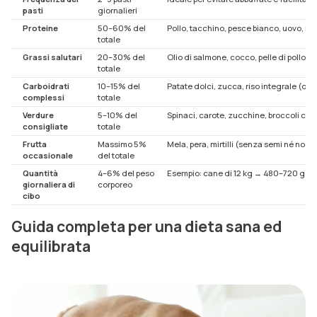
pasti
giornalieri
Proteine
50–60% del
Pollo, tacchino, pesce bianco, uovo, m
totale
Grassi salutari
20–30% del
Olio di salmone, cocco, pelle di pollo, t
totale
Carboidrati
10–15% del
Patate dolci, zucca, riso integrale (op
complessi
totale
Verdure
5–10% del
Spinaci, carote, zucchine, broccoli cott
consigliate
totale
Frutta
Massimo 5%
Mela, pera, mirtilli (senza semi né nocci
occasionale
del totale
Quantità
4–6% del peso
Esempio: cane di 12 kg → 480–720 g di
giornaliera di
corporeo
cibo
Guida completa per una dieta sana ed
equilibrata