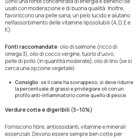
Sono una fonte concentrata di energia e benefici se
usati con moderazione e di buona qualità. Inoltre,
favoriscono una pelle sana, un pelo lucido e aiutano
nell'assorbimento delle vitamine liposolubili (A, D, E e
K).
Fonti raccomandate
: olio di salmone (ricco di
omega 3), olio di cocco vergine, tuorlo d'uovo,
pelle di pollo (in quantità moderate), olio di lino (se si
cerca una opzione vegetale)
Consiglio
: se il cane ha sovrappeso, si deve ridurre
la percentuale di grassi e privilegiare oli con un
profilo anti-infiammatorio come quello di pesce.
Verdure cotte e digeribili
(5–10%)
Forniscono fibre, antiossidanti, vitamine e minerali
essenziali. Devono essere sempre ben cotte per