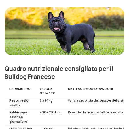
Quadro nutrizionale consigliato per il
Bulldog Francese
PARAMETRO
VALORE
DETTAGLI E OSSERVAZIONI
STIMATO
Peso medio
8 a 14 kg
Varia a seconda del sesso e della strut
adulto
Fabbisogno
400–700 kcal
Dipende dal livello di attività e dalle c
calorico
giornaliero
Frequenza dei
2–3 pasti
Ideale per evitare abbuffate e facilitare