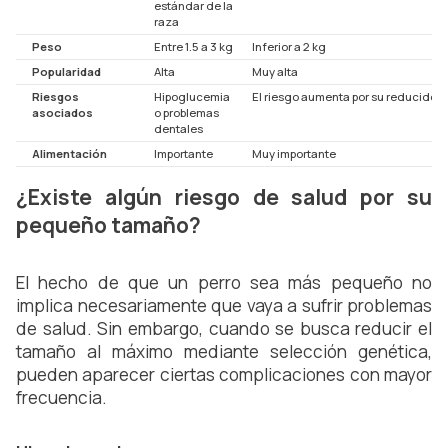
estándar de la
raza
Peso
Entre 1.5 a 3 kg
Inferior a 2 kg
Popularidad
Alta
Muy alta
Riesgos
Hipoglucemia
El riesgo aumenta por su reducido 
asociados
o problemas
dentales
Alimentación
Importante
Muy importante
¿Existe algún riesgo de salud por su
pequeño tamaño?
El hecho de que un perro sea más pequeño no
implica necesariamente que vaya a sufrir problemas
de salud. Sin embargo, cuando se busca reducir el
tamaño al máximo mediante selección genética,
pueden aparecer ciertas complicaciones con mayor
frecuencia.