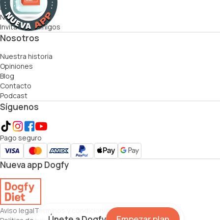
Recetas
Nutricionistas
Invita a tus amigos
Nosotros
Nuestra historia
Opiniones
Blog
Contacto
Podcast
Síguenos
Pago seguro
Nueva app Dogfy
Aviso legal
Términos y condiciones
Política de cookies
Únete a Dogfy
Empezar plan