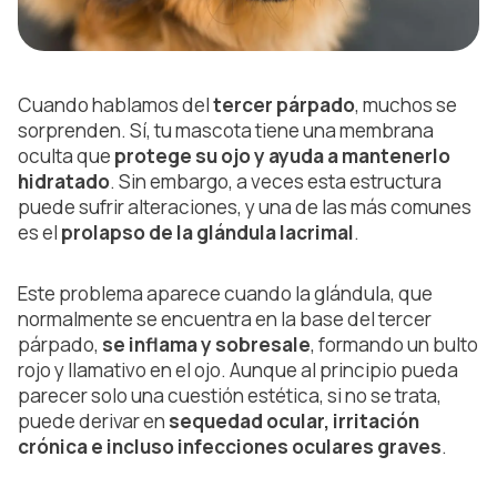
Cuando hablamos del
tercer párpado
, muchos se
sorprenden. Sí, tu mascota tiene una membrana
oculta que
protege su ojo y ayuda a mantenerlo
hidratado
. Sin embargo, a veces esta estructura
puede sufrir alteraciones, y una de las más comunes
es el
prolapso de la glándula lacrimal
.
Este problema aparece cuando la glándula, que
normalmente se encuentra en la base del tercer
párpado,
se inflama y sobresale
, formando un bulto
rojo y llamativo en el ojo. Aunque al principio pueda
parecer solo una cuestión estética, si no se trata,
puede derivar en
sequedad ocular, irritación
crónica e incluso infecciones oculares graves
.