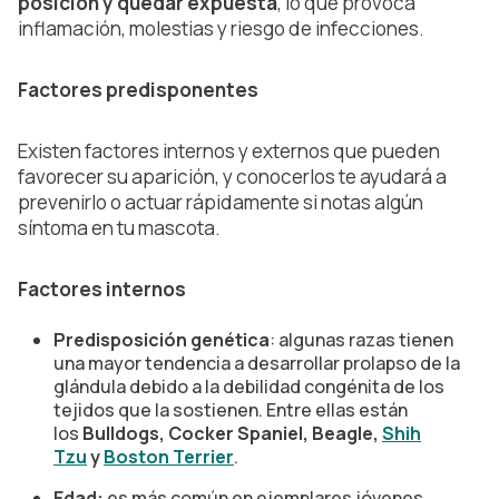
posición y quedar expuesta
, lo que provoca
inflamación, molestias y riesgo de infecciones.
Factores predisponentes
Existen factores internos y externos que pueden
favorecer su aparición, y conocerlos te ayudará a
prevenirlo o actuar rápidamente si notas algún
síntoma en tu mascota.
Factores internos
Predisposición genética
: algunas razas tienen
una mayor tendencia a desarrollar prolapso de la
glándula debido a la debilidad congénita de los
tejidos que la sostienen. Entre ellas están
los
Bulldogs, Cocker Spaniel, Beagle,
Shih
Tzu
y
Boston Terrier
.
Edad:
es más común en ejemplares jóvenes,