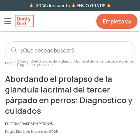
-30 % descuento
ENVÍO GRATIS
Empieza ya
Abordando el prolapso de la glándula lacrimal del tercer párpado en perros:
Blog
Diagnóstico y cuidados
Abordando el prolapso de la
glándula lacrimal del tercer
párpado en perros: Diagnóstico y
cuidados
ENFERMEDADES EN PERROS
Dogfy Diet
4 de febrero de 2025