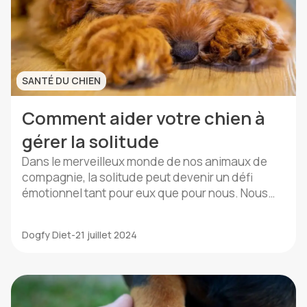
SANTÉ DU CHIEN
Comment aider votre chien à
gérer la solitude
Dans le merveilleux monde de nos animaux de
compagnie, la solitude peut devenir un défi
émotionnel tant pour eux que pour nous. Nous
aimerions tous passer chaque minute de la
journée avec nos amis à quatre pattes, mais
Dogfy Diet
-
21 juillet 2024
parfois les responsabilités et les engagements
nous obligent à les laisser seuls à la maison.
Heureusement, il […]