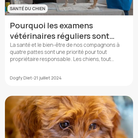
SANTÉ DU CHIEN
Pourquoi les examens
vétérinaires réguliers sont
essentiels pour votre chien?
La santé et le bien-être de nos compagnons à
quatre pattes sont une priorité pour tout
propriétaire responsable. Les chiens, tout
comme les humains, nécessitent des soins
médicaux réguliers pour garantir une vie longue
Dogfy Diet
-
21 juillet 2024
et saine. C’est là que réside l’importance
des examens réguliers chez le vétérinaire, un
aspect essentiel des soins de votre chien qui est
[…]