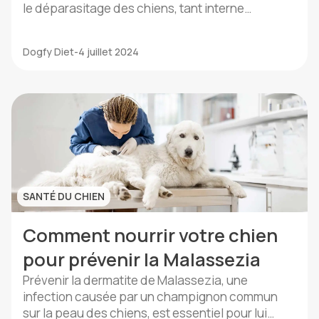
le déparasitage des chiens, tant interne
qu’externe. Comme vous le savez, les parasites
sont un problème courant chez les chiens, mais
Dogfy Diet
-
4 juillet 2024
avec les bonnes informations et la prévention
adéquate, vous pouvez garder votre animal en
bonne santé et heureux. Qu’est-ce que […]
SANTÉ DU CHIEN
Comment nourrir votre chien
pour prévenir la Malassezia
Prévenir la dermatite de Malassezia, une
infection causée par un champignon commun
sur la peau des chiens, est essentiel pour lui