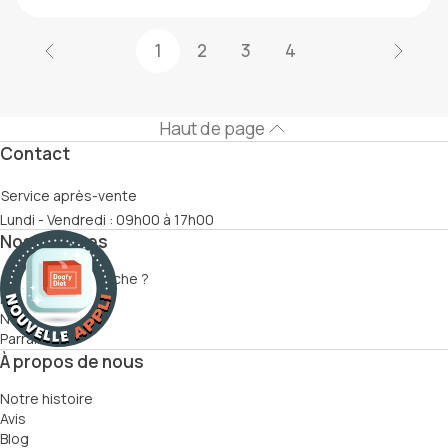
et affecter la qualité de vie de nos animaux de
compagnie. Entretien […]
1
2
3
4
Haut de page
Contact
Service après-vente
Lundi - Vendredi : 09h00 à 17h00
Nos services
Comment ça marche ?
Recettes
Nutritionnistes
Parrainage
À propos de nous
Notre histoire
Avis
Blog