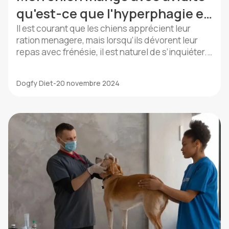
qu'est-ce que l'hyperphagie et
comment la corriger
Il est courant que les chiens apprécient leur
ration menagere, mais lorsqu’ils dévorent leur
repas avec frénésie, il est naturel de s’inquiéter.
Pourquoi votre chien mange-t-il avec avidité?
L’hyperphagie canine peut être le signe de
Dogfy Diet
-
20 novembre 2024
problèmes comportementaux ou avoir des
conséquences sérieuses sur leur santé. Traiter
cette anxiété alimentaire est essentiel pour
garantir le bien-être et la qualité […]