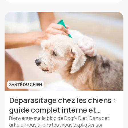
cet article, nous vous fournissons des
informations utiles sur pourquoi il est […]
SANTÉ DU CHIEN
Déparasitage chez les chiens :
guide complet interne et
externe
Bienvenue sur le blog de Dogfy Diet! Dans cet
article, nous allons tout vous expliquer sur