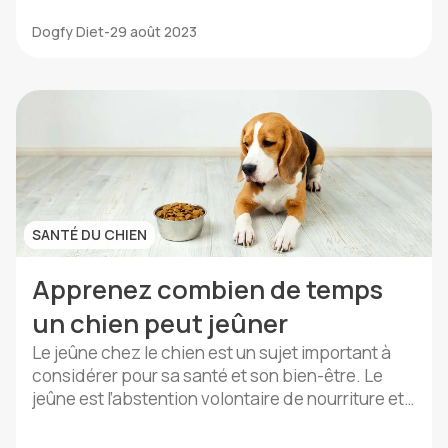
laquelle la glande thyroïde ne produit pas assez
Dogfy Diet
-
29 août 2023
d’hormone thyroïdienne, ce qui peut affecter le
métabolisme et d’autres fonctions du corps du
chien. Voici quelques conseils utiles pour nourrir
un chien souffrant […]
SANTÉ DU CHIEN
Apprenez combien de temps
un chien peut jeûner
Le jeûne chez le chien est un sujet important à
considérer pour sa santé et son bien-être. Le
jeûne est l’abstention volontaire de nourriture et
est un phénomène naturel qui se produit dans la
vie des chiens, comme chez d’autres espèces. Il