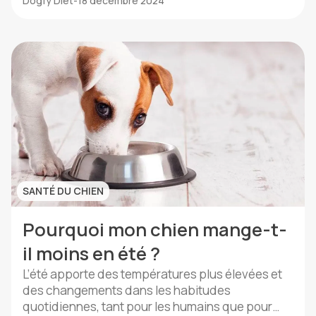
Dogfy Diet
-
18 décembre 2024
immédiates. Cet article vous aidera à
comprendre les causes possibles des
vomissements chez un chien qui ne […]
SANTÉ DU CHIEN
Pourquoi mon chien mange-t-
il moins en été ?
L’été apporte des températures plus élevées et
des changements dans les habitudes
quotidiennes, tant pour les humains que pour