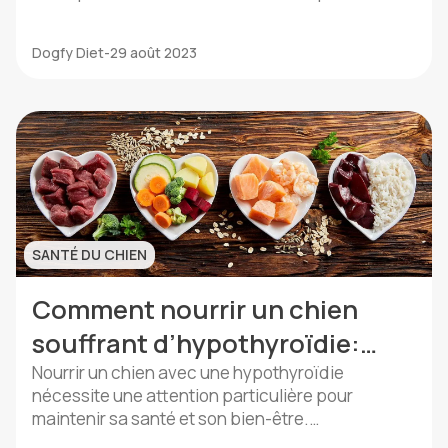
assurer un bon confort de vie. Son régime
alimentaire joue un rôle important dans ce
Dogfy Diet
-
29 août 2023
processus. Qu’est-ce que la dermatite de
Malassezia chez le chien? La dermatite de
Malassezia chez le chien est une […]
SANTÉ DU CHIEN
Comment nourrir un chien
souffrant d’hypothyroïdie:
conseils utiles
Nourrir un chien avec une hypothyroïdie
nécessite une attention particulière pour
maintenir sa santé et son bien-être.
L’hypothyroïdie est une condition médicale dans