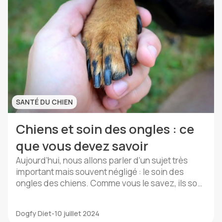
SANTÉ DU CHIEN
Chiens et soin des ongles : ce
que vous devez savoir
Aujourd’hui, nous allons parler d’un sujet très
important mais souvent négligé : le soin des
ongles des chiens. Comme vous le savez, ils sont
une partie essentielle des pattes de nos
compagnons poilus et leur entretien est crucial
Dogfy Diet
-
10 juillet 2024
pour leur bien-être et leur santé générale. Dans