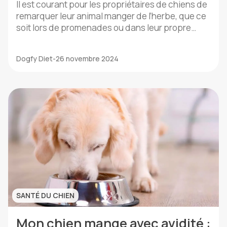
possibles et quand s'inquiéter
Il est courant pour les propriétaires de chiens de
remarquer leur animal manger de l’herbe, que ce
soit lors de promenades ou dans leur propre
jardin. Ce comportement, bien que surprenant
ou inquiétant à première vue, est en réalité plus
Dogfy Diet
-
26 novembre 2024
fréquent qu’on ne le pense. Comprendre les
raisons derrière cette habitude est essentiel
pour assurer le […]
SANTÉ DU CHIEN
Mon chien mange avec avidité :