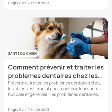
Dogfy Diet
-
29 août 2023
est essentiel de noter que le jeûne ne devrait pas
être une approche […]
SANTÉ DU CHIEN
Comment prévenir et traiter les
problèmes dentaires chez les
chiens
Prévenir et traiter les problèmes dentaires chez
les chiens est crucial pour maintenir leur santé
buccale et générale. Les problèmes dentaires,
tels que l’accumulation de plaque et de tartre, les
maladies parodontales et la perte de dents,
Dogfy Diet
-
29 août 2023
peuvent provoquer des douleurs, des infections