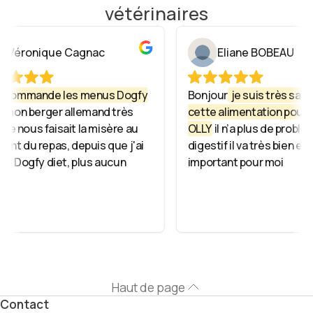
vétérinaires
Véronique Cagnac
Eliane BOBEAU
ecommande les menus Dogfy
Bonjour
je suis très satis
mon berger allemand très
cette alimentation pour 
cile nous faisait la misère au
OLLY
il n’a plus de problè
nt du repas, depuis que j'ai
digestif il va très bien et c
é Dogfy diet, plus aucun
important pour moi
.
Haut de page
Contact