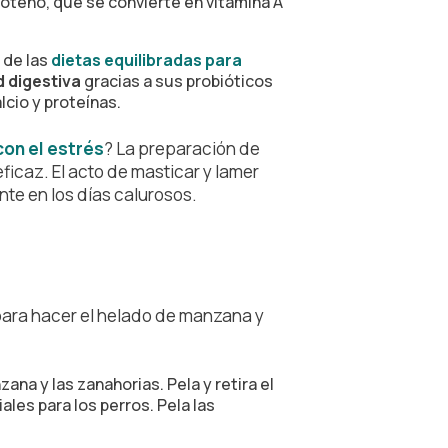
aroteno, que se convierte en vitamina A
 de las
dietas equilibradas para
 digestiva
gracias a sus probióticos
cio y proteínas.
con el estrés
? La preparación de
icaz. El acto de masticar y lamer
nte en los días calurosos.
para hacer el helado de manzana y
nzana y las zanahorias. Pela y retira el
ales para los perros. Pela las