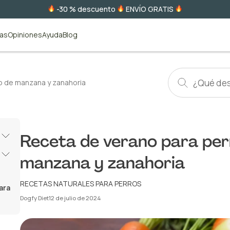
-30 % descuento
ENVÍO GRATIS
tas
Opiniones
Ayuda
Blog
o de manzana y zanahoria
Receta de verano para per
manzana y zanahoria
RECETAS NATURALES PARA PERROS
ara
Dogfy Diet
12 de julio de 2024