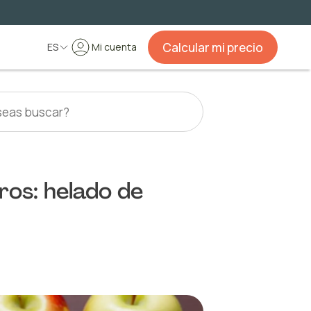
Calcular mi precio
ES
Mi cuenta
ros: helado de