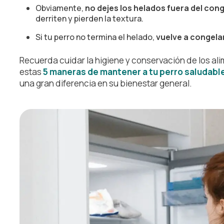
Obviamente,
no dejes los helados fuera del con
derriten y pierden la textura.
Si tu perro no termina el helado,
vuelve a congela
Recuerda cuidar la higiene y conservación de los al
estas
5 maneras de mantener a tu perro saludable 
una gran diferencia en su bienestar general.