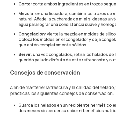
Corte
: corta ambos ingredientes en trozos pequeñ
Mezcla
: en una licuadora, combina los trozos de 
natural. Añade la cucharada de miel si deseas un 
agua para lograr una consistencia suave y homog
Congelación
: vierte la mezcla en moldes de silic
Coloca los moldes en el congelador y deja congel
que estén completamente sólidos.
Servir
: una vez congelados, retira los helados de
querido peludo disfruta de este refrescante y nut
Consejos de conservación
A fin de mantener la frescura y la calidad del hela
prácticas los siguientes consejos de conservación:
Guarda los helados en un
recipiente hermético e
dos meses sin perder su sabor ni beneficios nutric