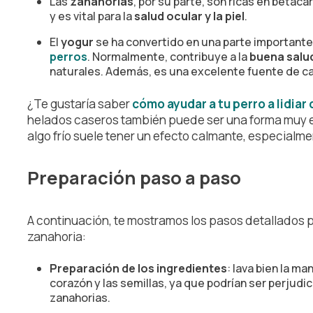
Las
zanahorias
, por su parte, son ricas en betac
y es vital para la
salud ocular y la piel
.
El
yogur
se ha convertido en una parte importante
perros
. Normalmente, contribuye a la
buena salud
naturales. Además, es una excelente fuente de cal
¿Te gustaría saber
cómo ayudar a tu perro a lidiar 
helados caseros también puede ser una forma muy ef
algo frío suele tener un efecto calmante, especialme
Preparación paso a paso
A continuación, te mostramos los pasos detallados 
zanahoria:
Preparación de los ingredientes
: lava bien la ma
corazón y las semillas, ya que podrían ser perjudici
zanahorias.