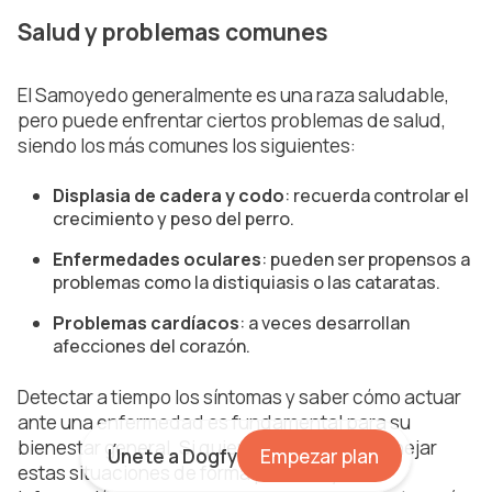
Salud y problemas comunes
El Samoyedo generalmente es una raza saludable,
pero puede enfrentar ciertos problemas de salud,
siendo los más comunes los siguientes:
Displasia de cadera y codo
: recuerda controlar el
crecimiento y peso del perro.
Enfermedades oculares
: pueden ser propensos a
problemas como la distiquiasis o las cataratas.
Problemas cardíacos
: a veces desarrollan
afecciones del corazón.
Detectar a tiempo los síntomas y saber cómo actuar
ante una enfermedad es fundamental para su
bienestar general. Si quieres aprender a manejar
Únete a Dogfy
Empezar plan
estas situaciones de forma práctica y con