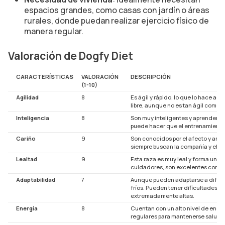
espacios grandes, como casas con jardín o áreas
rurales, donde puedan realizar ejercicio físico de
manera regular.
Valoración de Dogfy Diet
CARACTERÍSTICAS
VALORACIÓN
DESCRIPCIÓN
(1-10)
Agilidad
8
Es ágil y rápido, lo que lo hace ad
libre, aunque no es tan ágil como
Inteligencia
8
Son muy inteligentes y aprenden r
puede hacer que el entrenamiento
Cariño
9
Son conocidos por el afecto y amor
siempre buscan la compañía y el co
Lealtad
9
Esta raza es muy leal y forma un ví
cuidadores, son excelentes comp
Adaptabilidad
7
Aunque pueden adaptarse a diferen
fríos. Pueden tener dificultades e
extremadamente altas.
Energía
8
Cuentan con un alto nivel de energ
regulares para mantenerse saludab