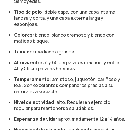
Samoyedas.
Tipo de pelo
: doble capa, con una capa interna
lanosa y corta, y una capa externa larga y
esponjosa.
Colores
: blanco, blanco cremoso y blanco con
matices bisque.
Tamaño
: mediano a grande.
Altura
: entre 51 y 60 cm para los machos, y entre
46 y 56 cm para las hembras.
Temperamento
: amistoso, juguetón, cariñoso y
leal. Son excelentes compañeros gracias a su
naturaleza sociable.
Nivel de actividad
: alto. Requieren ejercicio
regular para mantenerse saludables.
Esperanza de vida
: aproximadamente 12 a 14 años.
Necesidad de vivienda
: idealmente necesitan