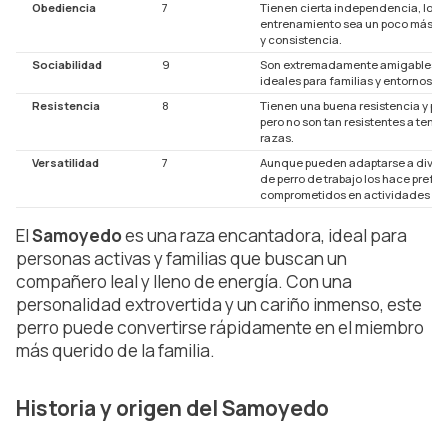
Obediencia
7
Tienen cierta independencia, lo q
entrenamiento sea un poco más de
y consistencia.
Sociabilidad
9
Son extremadamente amigables con
ideales para familias y entornos so
Resistencia
8
Tienen una buena resistencia y pu
pero no son tan resistentes a tem
razas.
Versatilidad
7
Aunque pueden adaptarse a divers
de perro de trabajo los hace preferi
comprometidos en actividades fís
El
Samoyedo
es una raza encantadora, ideal para
personas activas y familias que buscan un
compañero leal y lleno de energía. Con una
personalidad extrovertida y un cariño inmenso, este
perro puede convertirse rápidamente en el miembro
más querido de la familia.
Historia y origen del Samoyedo