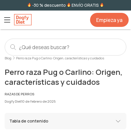
-30 % descuento
ENVÍO GRATIS
Empieza ya
Blog
Perro raza Pug o Carlino: Origen, características y cuidados
Perro raza Pug o Carlino: Origen,
características y cuidados
RAZAS DE PERROS
Dogfy Diet
10 de febrero de 2025
Tabla de contenido