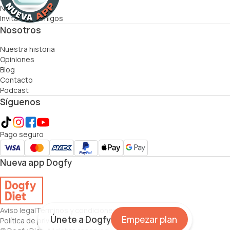
Nutricionistas
Invita a tus amigos
Nosotros
Nuestra historia
Opiniones
Blog
Contacto
Podcast
Síguenos
Pago seguro
Nueva app Dogfy
Aviso legal
Términos y condiciones
Política de cookies
Únete a Dogfy
Empezar plan
Política de privacidad
Canal de denuncias
Mapa web