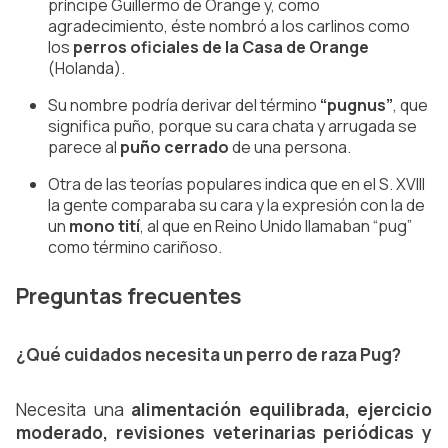
príncipe Guillermo de Orange y, como 
agradecimiento, éste nombró a los carlinos como 
los
 perros oficiales de la Casa de Orange
(Holanda).
Su nombre podría derivar del término 
“pugnus”
,
 que 
significa puño, porque su cara chata y arrugada se 
parece al 
puño cerrado
 de una persona.
Otra de las teorías populares indica que en el S. XVIII 
la gente comparaba su cara y la expresión con la de 
un 
mono tití
, al que en Reino Unido llamaban “pug” 
como término cariñoso.
Preguntas frecuentes
¿Qué cuidados necesita un perro de raza Pug?
Necesita una 
alimentación equilibrada, ejercicio 
moderado, revisiones veterinarias periódicas y 