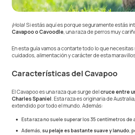
¡Hola! Si estás aquí es porque seguramente estás i
Cavapoo o Cavoodle
, una raza de perros muy cariñ
En esta guía vamos a contarte todo lo que necesitas 
cuidados, alimentación y carácter de esta maravillo
Características del Cavapoo
El Cavapoo es una raza que surge del
cruce entre u
Charles Spaniel
. Esta raza es originaria de Austral
extendido por todo el mundo. Además:
Esta raza no suele superar los 35 centímetros de 
Además,
su pelaje es bastante suave y lanudo
, 