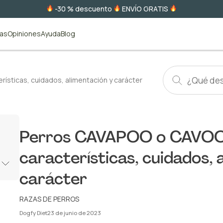
-30 % descuento
ENVÍO GRATIS
tas
Opiniones
Ayuda
Blog
ísticas, cuidados, alimentación y carácter
Perros CAVAPOO o CAVOO
características, cuidados, 
carácter
RAZAS DE PERROS
Dogfy Diet
23 de junio de 2023