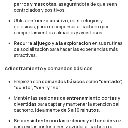
perros y mascotas
, asegurándote de que sean
controlados y positivos.
Utiliza
refuerzo positivo
, como elogios y
golosinas, para recompensar al cachorro por
comportamientos calmados y amistosos.
Recurre al juego y a la exploración
en sus rutinas
de socialización para hacer las experiencias más
atractivas.
Adiestramiento y comandos básicos
Empieza con
comandos básicos
como
“sentado”,
“quieto”, “ven” y “no”
.
Mantén las
sesiones de entrenamiento cortas y
divertidas
para captar y mantener la atención del
cachorro, idealmente
de 5 a 10 minutos
.
Se consistente con las órdenes y el tono de voz
para evitar confusiones y ayudar al cachorro a