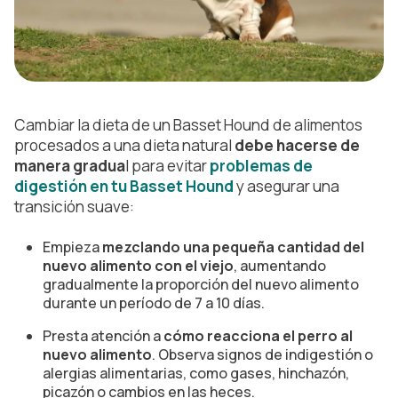
Cambiar la dieta de un Basset Hound de alimentos
procesados a una dieta natural
debe hacerse de
manera gradua
l para evitar
problemas de
digestión en tu Basset Hound
y asegurar una
transición suave:
Empieza
mezclando una pequeña cantidad del
nuevo alimento con el viejo
, aumentando
gradualmente la proporción del nuevo alimento
durante un período de 7 a 10 días.
Presta atención a
cómo reacciona el perro al
nuevo alimento
. Observa signos de indigestión o
alergias alimentarias, como gases, hinchazón,
picazón o cambios en las heces.