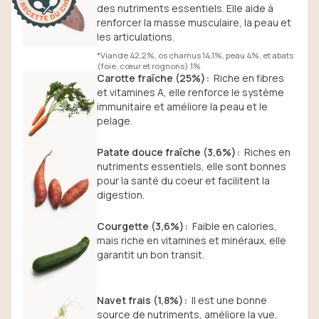
des nutriments essentiels. Elle aide à
renforcer la masse musculaire, la peau et
les articulations.
*Viande 42,2%, os charnus 14,1%, peau 4%, et abats
(foie, cœur et rognons) 1%
Carotte fraîche (25%)
:
Riche en fibres
et vitamines A, elle renforce le système
immunitaire et améliore la peau et le
pelage.
Patate douce fraîche (3,6%)
:
Riches en
nutriments essentiels, elle sont bonnes
pour la santé du coeur et facilitent la
digestion.
Courgette (3,6%)
:
Faible en calories,
mais riche en vitamines et minéraux, elle
garantit un bon transit.
Navet frais (1,8%)
:
Il est une bonne
source de nutriments, améliore la vue,