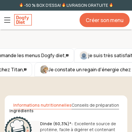
-50 % BOX D'ESSAI
LIVRAISON GRATUITE
Créer son menu
mande les menus Dogfy diet,
je suis très satisfai
 chez Titan,
Je constate un regain d'énergie chez
Informations nutritionnelles
Conseils de préparation
Ingrédients
Dinde (60,3%)
*
:
Excellente source de
protéine, facile à digérer et contenant