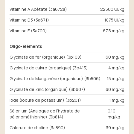
Vitamine A Acétate (3a672a)
22500 UI/kg
Vitamine D3 (3a671)
1875 UI/kg
Vitamine E (3a700)
67.5 mg/kg
Oligo-éléments
Glycinate de fer (organique) (3b108)
60 mg/kg
Glycinate de cuivre (organique) (3b413)
4 mg/kg
Glycinate de Manganèse (organique) (3b506)
15 mg/kg
Glycinate de Zinc (organique) (3b607)
60 mg/kg
Iode (iodure de potassium) (3b201)
1 mg/kg
Sélénium (Analogue de l’hydrate de
0,10
sélénométhionine) (3b814)
mg/kg
Chlorure de choline (3a890)
39 mg/kg