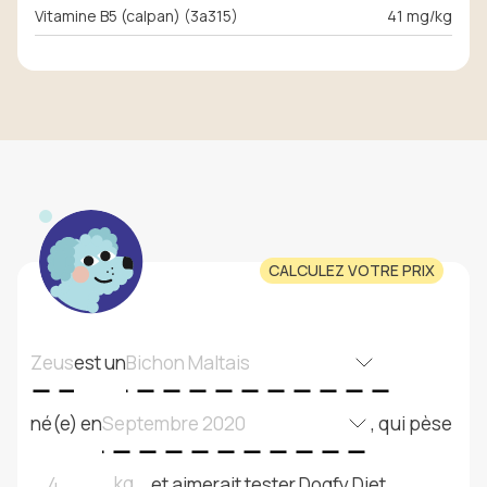
Vitamine B5 (calpan) (3a315)
41 mg/kg
CALCULEZ VOTRE PRIX
est un
né(e) en
, qui pèse
kg
et aimerait tester Dogfy Diet.