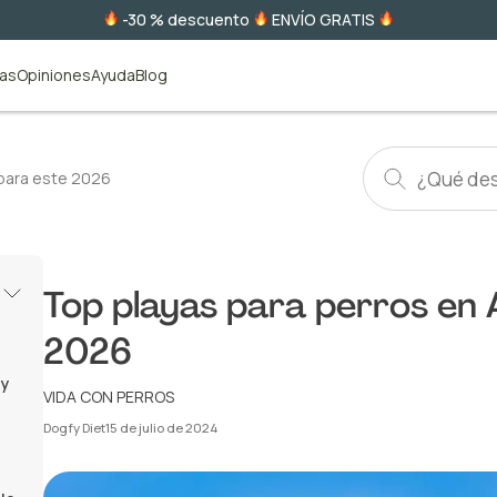
-30 % descuento
ENVÍO GRATIS
tas
Opiniones
Ayuda
Blog
 para este 2026
Top playas para perros en 
2026
ly
VIDA CON PERROS
Dogfy Diet
15 de julio de 2024