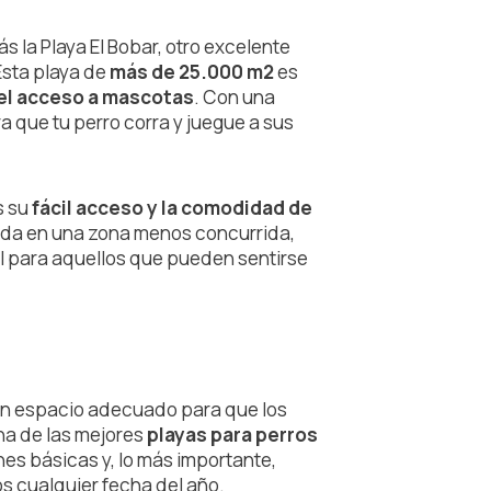
s la Playa El Bobar, otro excelente
 Esta playa de
más de 25.000 m
2
es
 el acceso a mascotas
. Con una
a que tu perro corra y juegue a sus
s su
fácil acceso y la comodidad de
cada en una zona menos concurrida,
al para aquellos que pueden sentirse
e un espacio adecuado para que los
una de las mejores
playas para perros
es básicas y, lo más importante,
s cualquier fecha del año.