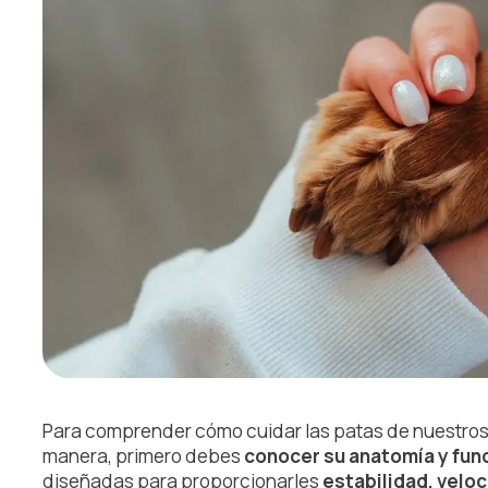
Para comprender cómo cuidar las patas de nuestros
manera, primero debes
conocer su anatomía y fun
diseñadas para proporcionarles
estabilidad, veloc