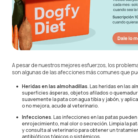
A pesar de nuestros mejores esfuerzos, los problema
son algunas de las afecciones más comunes que pue
Heridas en las almohadillas
. Las heridas en las 
superficies ásperas, objetos afilados o quemadura
suavemente la pata con agua tibia y jabón, y aplica
o no mejora, acude al veterinario.
Infecciones
. Las infecciones en las patas puede
enrojecimiento, mal olor o secreción. Limpia la p
y consulta al veterinario para obtener un tratamie
antibióticos tópicos o sistémicos.