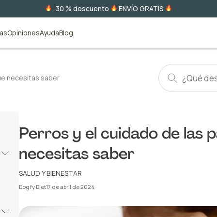
-30 % descuento
ENVÍO GRATIS
tas
Opiniones
Ayuda
Blog
que necesitas saber
Perros y el cuidado de las p
necesitas saber
SALUD Y BIENESTAR
Dogfy Diet
17 de abril de 2024