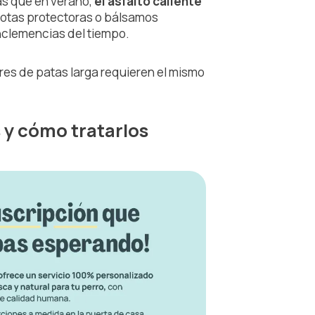
as que en verano,
el asfalto caliente
otas protectoras o bálsamos
nclemencias del tiempo.
es de patas larga requieren el mismo
y cómo tratarlos