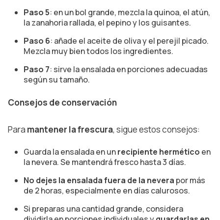
Paso 5
: en un bol grande, mezcla la quinoa, el atún,
la zanahoria rallada, el pepino y los guisantes.
Paso 6
: añade el aceite de oliva y el perejil picado.
Mezcla muy bien todos los ingredientes.
Paso 7
: sirve la ensalada en porciones adecuadas
según su tamaño.
Consejos de conservación
Para
mantener la frescura
, sigue estos consejos:
Guarda la ensalada en un
recipiente hermético
en
la nevera. Se mantendrá fresco hasta 3 días.
No dejes la ensalada fuera de la nevera
por más
de 2 horas, especialmente en días calurosos.
Si preparas una cantidad grande, considera
dividirla en porciones individuales y
guardarlas en