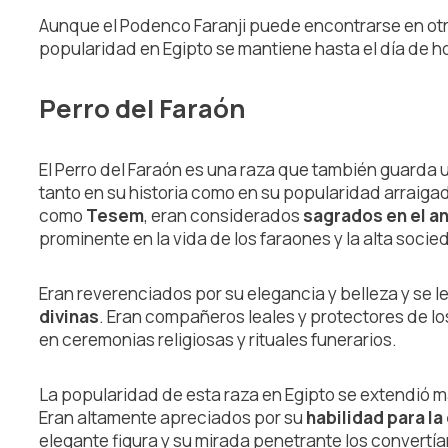
Aunque el Podenco Faranji puede encontrarse en otr
popularidad en Egipto se mantiene hasta el día de h
Perro del Faraón
El Perro del Faraón es una raza que también guarda 
tanto en su historia como en su popularidad arraiga
como
Tesem
, eran considerados
sagrados en el a
prominente en la vida de los faraones y la alta socie
Eran reverenciados por su elegancia y belleza y se l
divinas
. Eran compañeros leales y protectores de lo
en ceremonias religiosas y rituales funerarios.
La popularidad de esta raza en Egipto se extendió má
Eran altamente apreciados por su
habilidad para la
elegante figura y su mirada penetrante los convertía