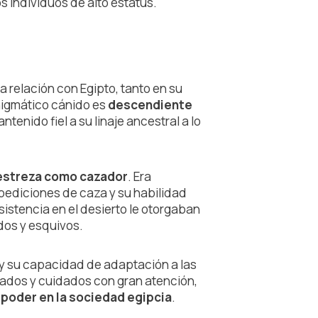
s individuos de alto estatus.
a relación con Egipto, tanto en su
enigmático cánido es
descendiente
ntenido fiel a su linaje ancestral a lo
estreza como cazador
. Era
ediciones de caza y su habilidad
esistencia en el desierto le otorgaban
idos y esquivos.
 y su capacidad de adaptación a las
iados y cuidados con gran atención,
 poder en la sociedad egipcia
.