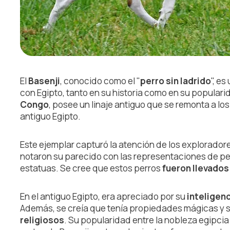
El
Basenji
, conocido como el "
perro sin ladrido
", e
con Egipto, tanto en su historia como en su populari
Congo
, posee un linaje antiguo que se remonta a lo
antiguo Egipto.
Este ejemplar capturó la atención de los exploradore
notaron su parecido con las representaciones de per
estatuas. Se cree que estos perros
fueron llevados
En el antiguo Egipto, era apreciado por su
inteligenc
Además, se creía que tenía propiedades mágicas y s
religiosos
. Su popularidad entre la nobleza egipcia