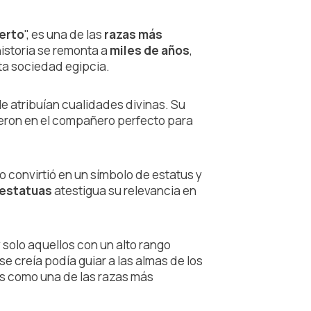
ierto
", es una de las
razas más
historia se remonta a
miles de años
,
lta sociedad egipcia.
le atribuían cualidades divinas. Su
tieron en el compañero perfecto para
 convirtió en un símbolo de estatus y
y estatuas
atestigua su relevancia en
y solo aquellos con un alto rango
 se creía podía guiar a las almas de los
tus como una de las razas más