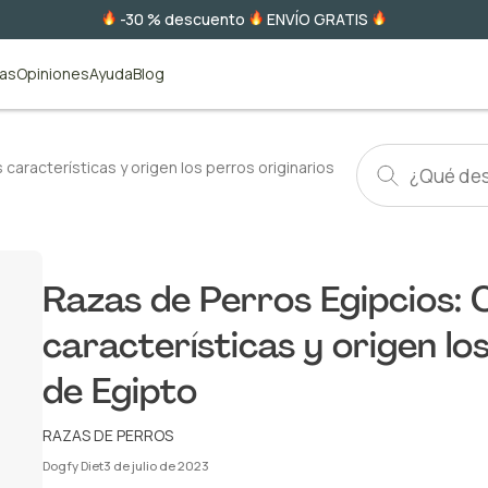
-30 % descuento
ENVÍO GRATIS
tas
Opiniones
Ayuda
Blog
características y origen los perros originarios
Razas de Perros Egipcios: 
características y origen lo
de Egipto
RAZAS DE PERROS
Dogfy Diet
3 de julio de 2023