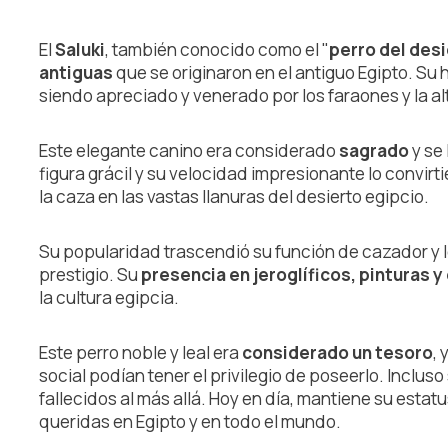
El
Saluki
, también conocido como el "
perro del des
antiguas
que se originaron en el antiguo Egipto. Su 
siendo apreciado y venerado por los faraones y la a
Este elegante canino era considerado
sagrado
y se 
figura grácil y su velocidad impresionante lo convir
la caza en las vastas llanuras del desierto egipcio.
Su popularidad trascendió su función de cazador y lo
prestigio. Su
presencia en jeroglíficos, pinturas 
la cultura egipcia.
Este perro noble y leal era
considerado un tesoro
, 
social podían tener el privilegio de poseerlo. Incluso
fallecidos al más allá. Hoy en día, mantiene su esta
queridas en Egipto y en todo el mundo.