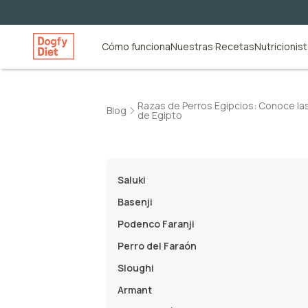
Cómo funciona
Nuestras Recetas
Nutricionis
Razas de Perros Egipcios: Conoce las 
Blog
de Egipto
Saluki
Basenji
Podenco Faranji
Perro del Faraón
Sloughi
Armant