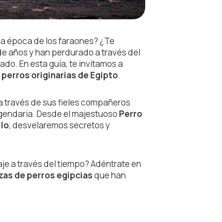
la época de los faraones? ¿Te
de años y han perdurado a través del
ado. En esta guía, te invitamos a
 perros originarias de Egipto
.
 a través de sus fieles compañeros
legendaria. Desde el majestuoso
Perro
ilo
, desvelaremos secretos y
aje a través del tiempo? Adéntrate en
zas de perros egipcias
que han