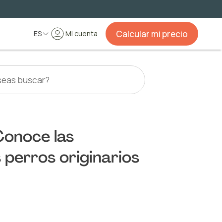
Calcular mi precio
ES
Mi cuenta
Conoce las
s perros originarios