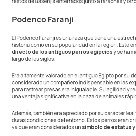
restos de Basenjis enterrados junto a faraones y otro
Podenco Faranji
El Podenco Faranji es una raza que tiene una estrech
historia como en su popularidad en la región. Este 
directo de los antiguos perros egipcios
y se ha ma
largo de los siglos.
Era altamente valorado en el antiguo Egipto por su
d
considerado un compañero indispensable en las exp
para rastrear presas era inigualable. Su agilidad y r
una ventaja significativa en la caza de animales ráp
Además, también era apreciado por su carácter leal
duras condiciones del entorno. Estos perros eran cr
ya que eran considerados un
símbolo de estatus y