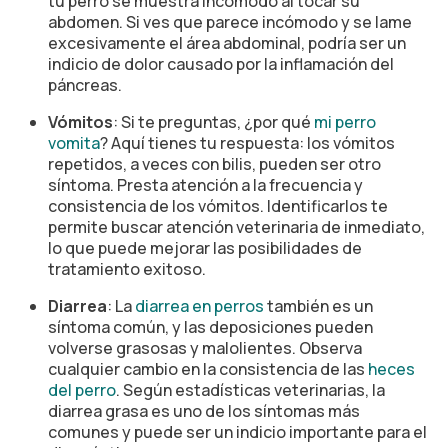
tu perro se muestra incómodo al tocar su
abdomen. Si ves que parece incómodo y se lame
excesivamente el área abdominal, podría ser un
indicio de dolor causado por la inflamación del
páncreas.
Vómitos
: Si te preguntas, ¿por qué
mi perro
vomita
? Aquí tienes tu respuesta: los vómitos
repetidos, a veces con bilis, pueden ser otro
síntoma. Presta atención a la frecuencia y
consistencia de los vómitos. Identificarlos te
permite buscar atención veterinaria de inmediato,
lo que puede mejorar las posibilidades de
tratamiento exitoso.
Diarrea
: La
diarrea en perros
también es un
síntoma común, y las deposiciones pueden
volverse grasosas y malolientes. Observa
cualquier cambio en la consistencia de las
heces
del perro
. Según estadísticas veterinarias, la
diarrea grasa es uno de los síntomas más
comunes y puede ser un indicio importante para el