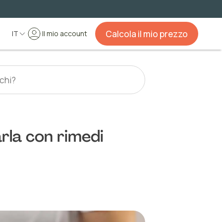
Calcola il mio prezzo
IT
Il mio account
rla con rimedi