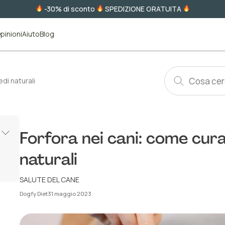
-30% di sconto
SPEDIZIONE GRATUITA
pinioni
Aiuto
Blog
edi naturali
Forfora nei cani: come cura
naturali
SALUTE DEL CANE
Dogfy Diet
31 maggio 2023