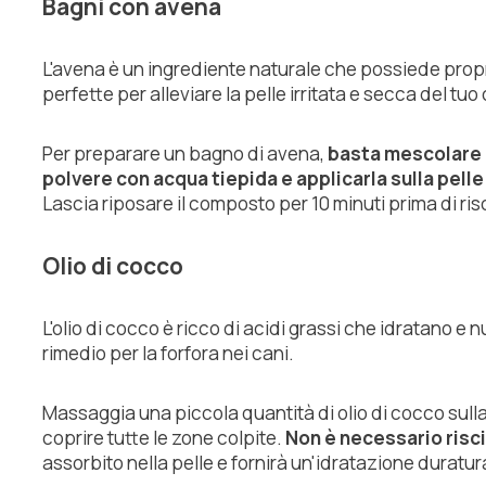
Bagni con avena
L'avena è un ingrediente naturale che possiede propr
perfette per alleviare la pelle irritata e secca del tuo
Per preparare un bagno di avena,
basta mescolare u
polvere con acqua tiepida e applicarla sulla pelle
Lascia riposare il composto per 10 minuti prima di ri
Olio di cocco
L'olio di cocco è ricco di acidi grassi che idratano e 
rimedio per la forfora nei cani.
Massaggia una piccola quantità di olio di cocco sulla
coprire tutte le zone colpite.
Non è necessario risci
assorbito nella pelle e fornirà un'idratazione duratur