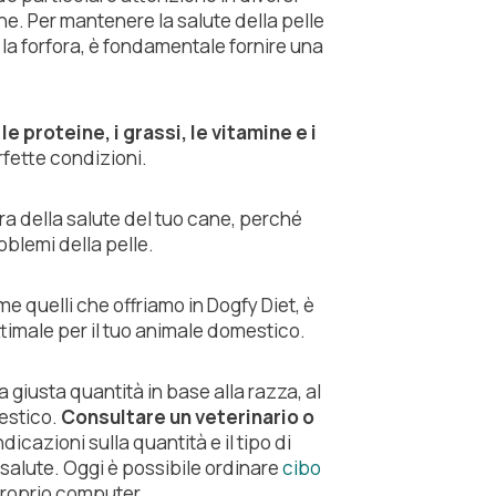
ne. Per mantenere la salute della pelle
la forfora, è fondamentale fornire una
le proteine, i grassi, le vitamine e i
rfette condizioni.
a della salute del tuo cane, perché
oblemi della pelle.
me quelli che offriamo in Dogfy Diet, è
timale per il tuo animale domestico.
a giusta quantità in base alla razza, al
mestico.
Consultare un veterinario o
dicazioni sulla quantità e il tipo di
 salute. Oggi è possibile ordinare
cibo
roprio computer.