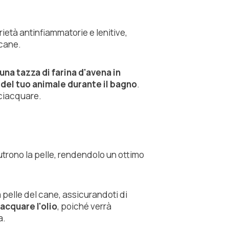
ietà antinfiammatorie e lenitive,
 cane.
na tazza di farina d'avena in
 del tuo animale durante il bagno
.
sciacquare.
nutrono la pelle, rendendolo un ottimo
 pelle del cane, assicurandoti di
acquare l'olio
, poiché verrà
a.