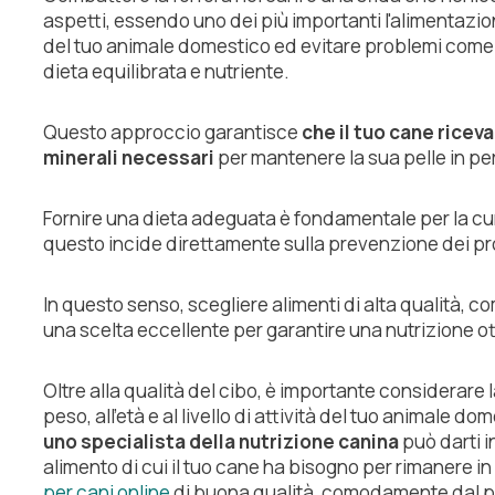
aspetti, essendo uno dei più importanti l'alimentazio
del tuo animale domestico ed evitare problemi come 
dieta equilibrata e nutriente.
Questo approccio garantisce
che il tuo cane riceva 
minerali necessari
per mantenere la sua pelle in pe
Fornire una dieta adeguata è fondamentale per la cur
questo incide direttamente sulla prevenzione dei pr
In questo senso, scegliere alimenti di alta qualità, co
una scelta eccellente per garantire una nutrizione ot
Oltre alla qualità del cibo, è importante considerare l
peso, all'età e al livello di attività del tuo animale do
uno specialista della nutrizione canina
può darti in
alimento di cui il tuo cane ha bisogno per rimanere in
per cani online
di buona qualità, comodamente dal p