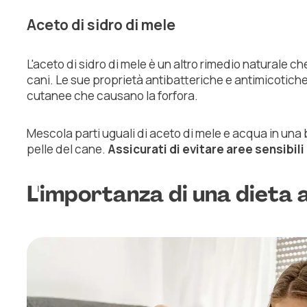
Aceto di sidro di mele
L'aceto di sidro di mele è un altro rimedio naturale che
cani. Le sue proprietà antibatteriche e antimicotich
cutanee che causano la forfora.
Mescola parti uguali di aceto di mele e acqua in una b
pelle del cane.
Assicurati di evitare aree sensibil
L'importanza di una dieta