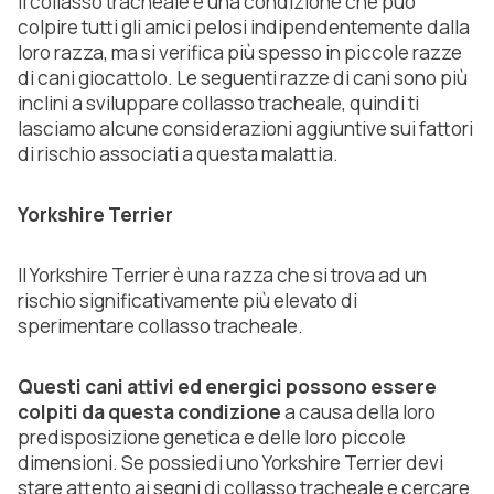
Il collasso tracheale è una condizione che può
colpire tutti gli amici pelosi indipendentemente dalla
loro razza, ma si verifica più spesso in piccole razze
di cani giocattolo. Le seguenti razze di cani sono più
inclini a sviluppare collasso tracheale, quindi ti
lasciamo alcune considerazioni aggiuntive sui fattori
di rischio associati a questa malattia.
Yorkshire Terrier
Il Yorkshire Terrier è una razza che si trova ad un
rischio significativamente più elevato di
sperimentare collasso tracheale.
Questi cani attivi ed energici possono essere
colpiti da questa condizione
a causa della loro
predisposizione genetica e delle loro piccole
dimensioni. Se possiedi uno Yorkshire Terrier devi
stare attento ai segni di collasso tracheale e cercare