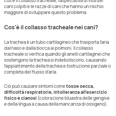
cos'è il collasso tracheale, l'aspettativa di vita dei
cani colpiti e le razze di cani che hanno un rischio
maggiore di sviluppare questo problema.
Cos'è il collasso tracheale nei cani?
La trachea è un tubo cartilagineo che trasporta l'aria
dal naso e dalla bocca ai polmoni. Il collasso
tracheale si verifica quando gli anelli cartilaginei che
sostengono la trachea si indeboliscono, causando
l'appiattimento della trachea e l'ostruzione parziale o
completa del flusso d'aria.
Ciò può causare sintomi come
tosse secca,
difficoltà respiratorie, intolleranza all'esercizio
fisico e cianosi
(colorazione bluastra delle gengive
e della lingua a causa della mancanza di ossigeno).