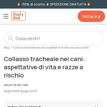
-30% di sconto
SPEDIZIONE GRATUITA
Inizia ora
Blog
Collasso tracheale nei cani: aspettative di vita e razze a rischio
Collasso tracheale nei cani:
aspettative di vita e razze a
rischio
MALATTIE DEI CANI
Dogfy Diet
15 giugno 2023
Indice dei contenuti