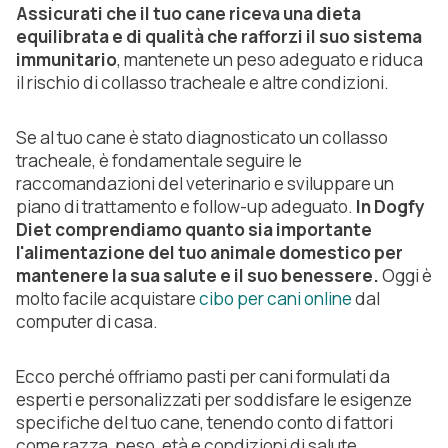
Assicurati che il tuo cane riceva una dieta
equilibrata e di qualità che rafforzi il suo sistema
immunitario
, mantenete un peso adeguato e riduca
il rischio di collasso tracheale e altre condizioni.
Se al tuo cane è stato diagnosticato un collasso
tracheale, è fondamentale seguire le
raccomandazioni del veterinario e sviluppare un
piano di trattamento e follow-up adeguato.
In Dogfy
Diet comprendiamo quanto sia importante
l'alimentazione del tuo animale domestico per
mantenere la sua salute e il suo benessere.
Oggi è
molto facile acquistare
cibo per cani online
dal
computer di casa.
Ecco perché offriamo pasti per cani formulati da
esperti e personalizzati per soddisfare le esigenze
specifiche del tuo cane, tenendo conto di fattori
come razza, peso, età e condizioni di salute