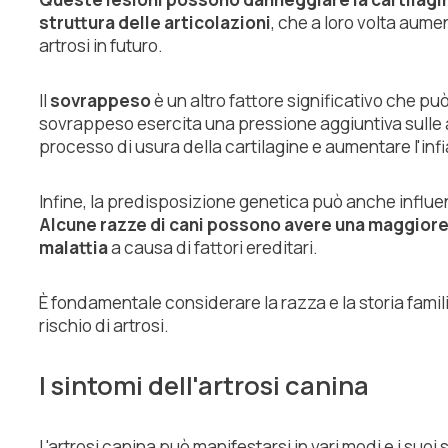
struttura delle articolazioni
, che a loro volta aumen
artrosi in futuro.
Il
sovrappeso
è un altro fattore significativo che pu
sovrappeso esercita una pressione aggiuntiva sulle a
processo di usura della cartilagine e aumentare l'in
Infine, la predisposizione genetica può anche influenz
Alcune razze di cani possono avere una maggiore
malattia
a causa di fattori ereditari.
È fondamentale considerare la razza e la storia famili
rischio di artrosi.
I sintomi dell'artrosi canina
L'artrosi canina può manifestarsi in vari modi e i suo