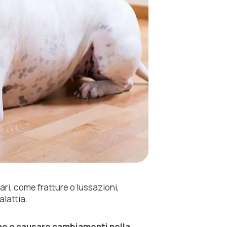
ari, come fratture o lussazioni,
lattia.
ne e causare cambiamenti nella