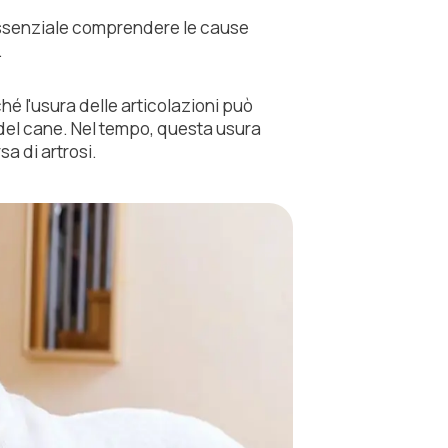
è essenziale comprendere le cause
.
hé l'usura delle articolazioni può
a del cane. Nel tempo, questa usura
a di artrosi.