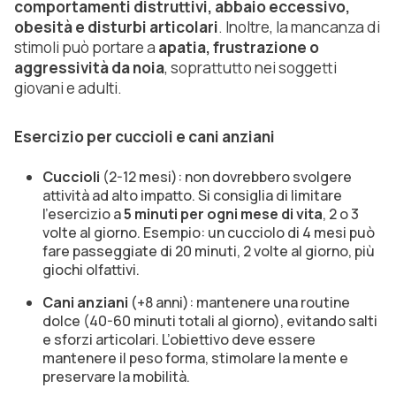
comportamenti distruttivi, abbaio eccessivo,
obesità e disturbi articolari
. Inoltre, la mancanza di
stimoli può portare a
apatia, frustrazione o
aggressività da noia
, soprattutto nei soggetti
giovani e adulti.
Esercizio per cuccioli e cani anziani
Cuccioli
(2-12 mesi): non dovrebbero svolgere
attività ad alto impatto. Si consiglia di limitare
l’esercizio a
5 minuti per ogni mese di vita
, 2 o 3
volte al giorno. Esempio: un cucciolo di 4 mesi può
fare passeggiate di 20 minuti, 2 volte al giorno, più
giochi olfattivi.
Cani anziani
(+8 anni): mantenere una routine
dolce (40-60 minuti totali al giorno), evitando salti
e sforzi articolari. L’obiettivo deve essere
mantenere il peso forma, stimolare la mente e
preservare la mobilità.