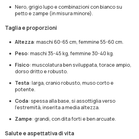
Nero, grigio lupo e combinazioni con bianco su
petto e zampe (in misura minore).
Taglia e proporzioni
Altezza
: maschi 60-65 cm, femmine 55-60 cm.
Peso
: maschi 35-45 kg, femmine 30-40 kg.
Fisico
: muscolatura ben sviluppata, torace ampio,
dorso dritto e robusto.
Testa
: larga, cranio robusto, muso corto e
potente.
Coda
: spessa alla base, si assottiglia verso
l’estremità, inserita a media altezza.
Zampe
: grandi, con dita forti e ben arcuate.
Salute e aspettativa di vita