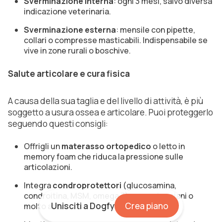
Sverminazione interna
: ogni 3 mesi, salvo diversa
indicazione veterinaria.
Sverminazione esterna
: mensile con pipette,
collari o compresse masticabili. Indispensabile se
vive in zone rurali o boschive.
Salute articolare e cura fisica
A causa della sua taglia e del livello di attività, è più
soggetto a usura ossea e articolare. Puoi proteggerlo
seguendo questi consigli:
Offrigli un
materasso ortopedico
o letto in
memory foam che riduca la pressione sulle
articolazioni.
Integra
condroprotettori
(glucosamina,
condroitina, MSM, omega 3) per cani anziani o
Unisciti a Dogfy
Crea piano
molto attivi.