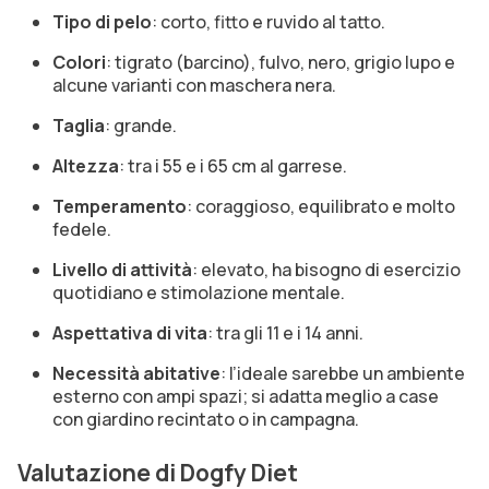
Tipo di pelo
: corto, fitto e ruvido al tatto.
Colori
: tigrato (barcino), fulvo, nero, grigio lupo e
alcune varianti con maschera nera.
Taglia
: grande.
Altezza
: tra i 55 e i 65 cm al garrese.
Temperamento
: coraggioso, equilibrato e molto
fedele.
Livello di attività
: elevato, ha bisogno di esercizio
quotidiano e stimolazione mentale.
Aspettativa di vita
: tra gli 11 e i 14 anni.
Necessità abitative
: l’ideale sarebbe un ambiente
esterno con ampi spazi; si adatta meglio a case
con giardino recintato o in campagna.
Valutazione di Dogfy Diet