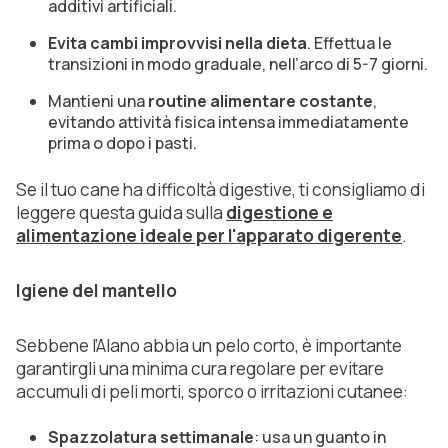
additivi artificiali.
Evita cambi improvvisi nella dieta
. Effettua le
transizioni in modo graduale, nell’arco di 5-7 giorni.
Mantieni una
routine alimentare costante
,
evitando attività fisica intensa immediatamente
prima o dopo i pasti.
Se il tuo cane ha difficoltà digestive, ti consigliamo di
leggere questa guida sulla
digestione e
alimentazione ideale per l'apparato digerente
.
Igiene del mantello
Sebbene l’Alano abbia un pelo corto, è importante
garantirgli una minima cura regolare per evitare
accumuli di peli morti, sporco o irritazioni cutanee:
Spazzolatura settimanale
: usa un guanto in