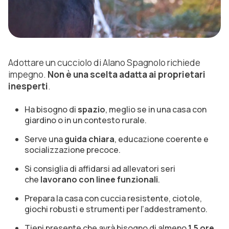
Adottare un cucciolo di Alano Spagnolo richiede
impegno.
Non è una scelta adatta ai proprietari
inesperti
.
Ha bisogno di
spazio
, meglio se in una casa con
giardino o in un contesto rurale.
Serve una
guida chiara
, educazione coerente e
socializzazione precoce.
Si consiglia di affidarsi ad allevatori seri
che
lavorano con linee funzionali
.
Prepara la casa con cuccia resistente, ciotole,
giochi robusti e strumenti per l’addestramento.
Tieni presente che avrà bisogno di almeno
1,5 ore