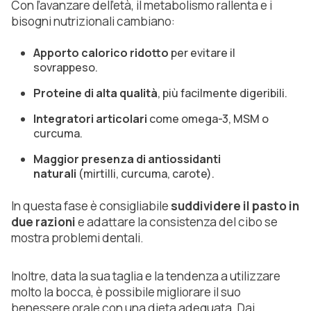
Con l’avanzare dell’età, il metabolismo rallenta e i
bisogni nutrizionali cambiano:
Apporto calorico ridotto
per evitare il
sovrappeso.
Proteine di alta qualità
, più facilmente digeribili.
Integratori articolari
come omega-3, MSM o
curcuma.
Maggior presenza di antiossidanti
naturali
(mirtilli, curcuma, carote).
In questa fase è consigliabile
suddividere il pasto in
due razioni
e adattare la consistenza del cibo se
mostra problemi dentali.
Inoltre, data la sua taglia e la tendenza a utilizzare
molto la bocca, è possibile migliorare il suo
benessere orale con una dieta adeguata. Dai