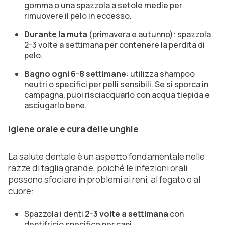
gomma o una spazzola a setole medie per
rimuovere il pelo in eccesso.
Durante la muta
(primavera e autunno): spazzola
2-3 volte a settimana per contenere la perdita di
pelo.
Bagno ogni 6-8 settimane
: utilizza shampoo
neutri o specifici per pelli sensibili. Se si sporca in
campagna, puoi risciacquarlo con acqua tiepida e
asciugarlo bene.
Igiene orale e cura delle unghie
La salute dentale è un aspetto fondamentale nelle
razze di taglia grande, poiché le infezioni orali
possono sfociare in problemi ai reni, al fegato o al
cuore:
Spazzola i denti
2-3 volte a settimana
con
dentifricio specifico per cani.