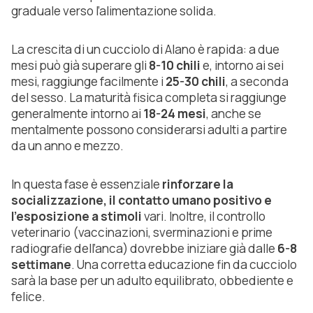
graduale verso l’alimentazione solida.
La crescita di un cucciolo di Alano è rapida: a due
mesi può già superare gli
8-10 chili
e, intorno ai sei
mesi, raggiunge facilmente i
25-30 chili
, a seconda
del sesso. La maturità fisica completa si raggiunge
generalmente intorno ai
18-24 mesi
, anche se
mentalmente possono considerarsi adulti a partire
da un anno e mezzo.
In questa fase è essenziale
rinforzare la
socializzazione, il contatto umano positivo e
l’esposizione a stimoli
vari. Inoltre, il controllo
veterinario (vaccinazioni, sverminazioni e prime
radiografie dell’anca) dovrebbe iniziare già dalle
6-8
settimane
. Una corretta educazione fin da cucciolo
sarà la base per un adulto equilibrato, obbediente e
felice.