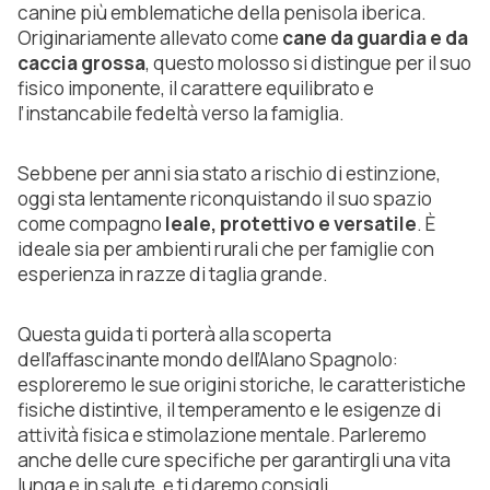
canine più emblematiche della penisola iberica.
Originariamente allevato come
cane da guardia e da
caccia grossa
, questo molosso si distingue per il suo
fisico imponente, il carattere equilibrato e
l’instancabile fedeltà verso la famiglia.
Sebbene per anni sia stato a rischio di estinzione,
oggi sta lentamente riconquistando il suo spazio
come compagno
leale, protettivo e versatile
. È
ideale sia per ambienti rurali che per famiglie con
esperienza in razze di taglia grande.
Questa guida ti porterà alla scoperta
dell’affascinante mondo dell’Alano Spagnolo:
esploreremo le sue origini storiche, le caratteristiche
fisiche distintive, il temperamento e le esigenze di
attività fisica e stimolazione mentale. Parleremo
anche delle cure specifiche per garantirgli una vita
lunga e in salute, e ti daremo consigli