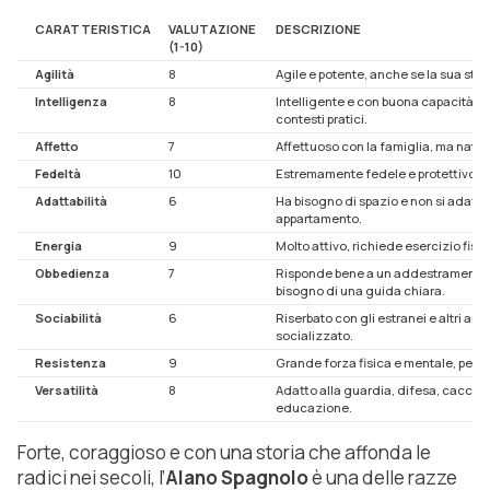
CARATTERISTICA
VALUTAZIONE
DESCRIZIONE
(1-10)
Agilità
8
Agile e potente, anche se la sua strut
Intelligenza
8
Intelligente e con buona capacità di
contesti pratici.
Affetto
7
Affettuoso con la famiglia, ma natu
Fedeltà
10
Estremamente fedele e protettivo nei
Adattabilità
6
Ha bisogno di spazio e non si adatta 
appartamento.
Energia
9
Molto attivo, richiede esercizio fisic
Obbedienza
7
Risponde bene a un addestramento 
bisogno di una guida chiara.
Sociabilità
6
Riserbato con gli estranei e altri an
socializzato.
Resistenza
9
Grande forza fisica e mentale, perfe
Versatilità
8
Adatto alla guardia, difesa, caccia
educazione.
Forte, coraggioso e con una storia che affonda le
radici nei secoli, l’
Alano Spagnolo
è una delle razze