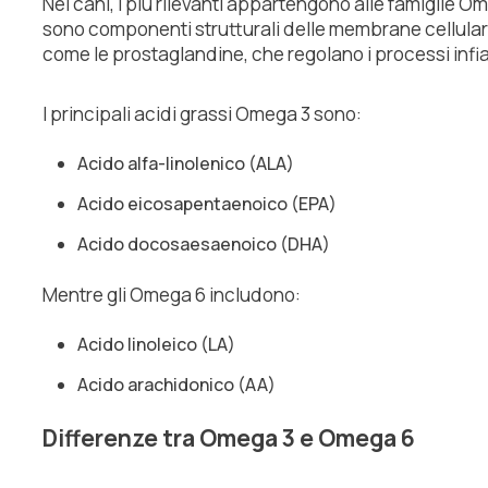
Nei cani, i più rilevanti appartengono alle famiglie O
sono componenti strutturali delle membrane cellulari
come le prostaglandine, che regolano i processi infia
I principali acidi grassi Omega 3 sono:
Acido alfa-linolenico (ALA)
Acido eicosapentaenoico (EPA)
Acido docosaesaenoico (DHA)
Mentre gli Omega 6 includono:
Acido linoleico (LA)
Acido arachidonico (AA)
Differenze tra Omega 3 e Omega 6