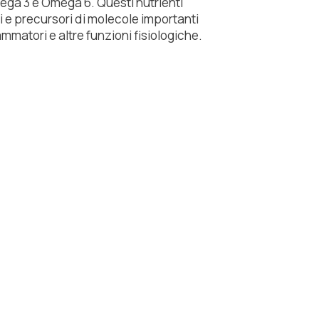
mega 3 e Omega 6. Questi nutrienti
 e precursori di molecole importanti
mmatori e altre funzioni fisiologiche.