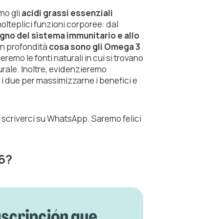
amo gli
acidi grassi essenziali
 molteplici funzioni corporee: dal
gno del sistema immunitario e allo
in profondità
cosa sono gli Omega 3
neremo le fonti naturali in cui si trovano
rale. Inoltre, evidenzieremo
 i due per massimizzarne i benefici e
 scriverci su WhatsApp. Saremo felici
6?