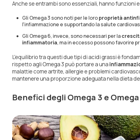
Anche se entrambi sono essenziali, hanno funzioni ed 
Gli Omega 3 sono noti per le loro
proprietà antin
l'infiammazione e supportando la salute cardiovas
Gli Omega 6, invece, sono necessari per la
crescit
infiammatoria
, ma in eccesso possono favorire p
L'equilibrio tra questi due tipi di acidi grassi è fo
rispetto agli Omega 3 può portare a una
infiammazi
malattie come artrite, allergie e problemi cardiovasc
mantenere una proporzione adeguata nella dieta dei 
Benefici degli Omega 3 e Omega 6