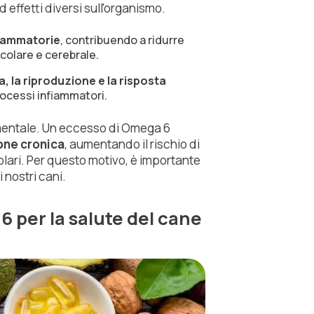
effetti diversi sull'organismo.
fiammatorie
, contribuendo a ridurre
colare e cerebrale.
a, la riproduzione e la risposta
rocessi infiammatori.
ndamentale. Un eccesso di Omega 6
one cronica
, aumentando il rischio di
olari. Per questo motivo, è importante
nostri cani.
 per la salute del cane