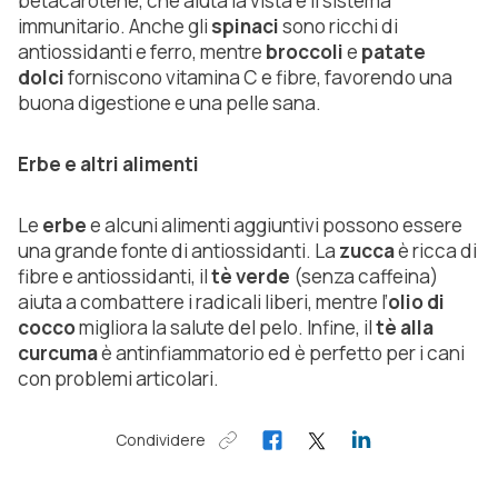
betacarotene, che aiuta la vista e il sistema
immunitario. Anche gli
spinaci
sono ricchi di
antiossidanti e ferro, mentre
broccoli
e
patate
dolci
forniscono vitamina C e fibre, favorendo una
buona digestione e una pelle sana.
Erbe e altri alimenti
Le
erbe
e alcuni alimenti aggiuntivi possono essere
una grande fonte di antiossidanti. La
zucca
è ricca di
fibre e antiossidanti, il
tè verde
(senza caffeina)
aiuta a combattere i radicali liberi, mentre l’
olio di
cocco
migliora la salute del pelo. Infine, il
tè alla
curcuma
è antinfiammatorio ed è perfetto per i cani
con problemi articolari.
Condividere