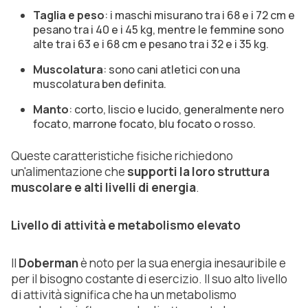
Taglia e peso
: i maschi misurano tra i 68 e i 72 cm e
pesano tra i 40 e i 45 kg, mentre le femmine sono
alte tra i 63 e i 68 cm e pesano tra i 32 e i 35 kg.
Muscolatura
: sono cani atletici con una
muscolatura ben definita.
Manto
: corto, liscio e lucido, generalmente nero
focato, marrone focato, blu focato o rosso.
Queste caratteristiche fisiche richiedono
un'alimentazione che
supporti la loro struttura
muscolare e alti livelli di energia
.
Livello di attività e metabolismo elevato
Il
Doberman
è noto per la sua energia inesauribile e
per il bisogno costante di esercizio. Il suo alto livello
di attività significa che ha un metabolismo