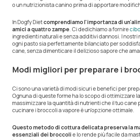
o un nutrizionista canino prima di apportare modifiche
In Dogfy Diet
comprendiamo l'importanza di un'alim
amici a quattro zampe
. Ci dedichiamo a fornire
cibo
ingredienti naturali e senza additivi dannosi. I nostri
ogni pasto sia perfettamente bilanciato per soddisfar
cane, senza dimenticare il delizioso sapore che ama
Modi migliori per preparare i broc
Ci sono una varietà di modi sicuri e benefici per prepa
Ognuna di queste forme ha lo scopo di ottimizzare la 
massimizzare la quantità di nutrienti che il tuo cane 
cucinare i broccoli a vapore è un'opzione ottimale.
Questo metodo di cottura delicata preserva la ma
essenziali dei broccoli
e lo rende più facile da mast