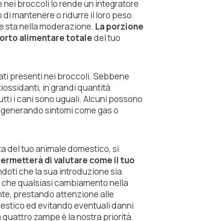
 nei broccoli lo rende un integratore
di mantenere o ridurre il loro peso.
ave sta nella moderazione.
La porzione
porto alimentare totale
del tuo
nati presenti nei broccoli. Sebbene
ossidanti, in grandi quantità
tti i cani sono uguali. Alcuni possono
i, generando sintomi come gas o
eta del tuo animale domestico, si
ermetterà di valutare come il tuo
ndoti che la sua introduzione sia
to che qualsiasi cambiamento nella
te, prestando attenzione alle
mestico ed evitando eventuali danni
 a quattro zampe è la nostra priorità.