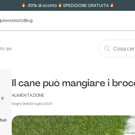
-30% di sconto
SPEDIZIONE GRATUITA
pinioni
Aiuto
Blog
ilo qui
Il cane può mangiare i brocc
ALIMENTAZIONE
il
Dogfy Diet
20 luglio 2023
 tuo