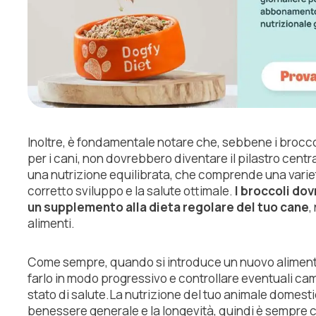
Inoltre, è fondamentale notare che, sebbene i broccol
per i cani, non dovrebbero diventare il pilastro centra
una nutrizione equilibrata, che comprende una varietà
corretto sviluppo e la salute ottimale.
I broccoli do
un supplemento alla dieta regolare del tuo cane
,
alimenti.
Come sempre, quando si introduce un nuovo alimento 
farlo in modo progressivo e controllare eventuali 
stato di salute.La nutrizione del tuo animale domesti
benessere generale e la longevità, quindi è sempre c