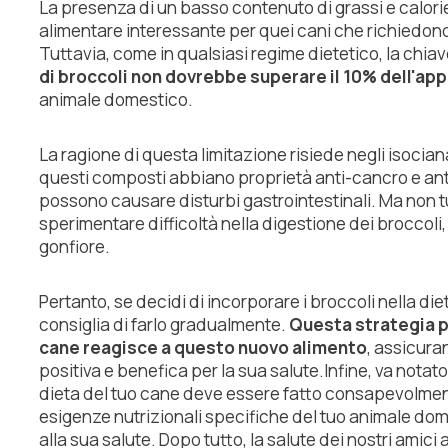
La presenza di un basso contenuto di grassi e calorie
alimentare interessante per quei cani che richiedono 
Tuttavia, come in qualsiasi regime dietetico, la chi
di broccoli non dovrebbe superare il 10% dell'ap
animale domestico.
La ragione di questa limitazione risiede negli isocia
questi composti abbiano proprietà anti-cancro e anti
possono causare disturbi gastrointestinali. Ma non tu
sperimentare difficoltà nella digestione dei broccol
gonfiore.
Pertanto, se decidi di incorporare i broccoli nella di
consiglia di farlo gradualmente.
Questa strategia p
cane reagisce a questo nuovo alimento
, assicura
positiva e benefica per la sua salute.Infine, va nota
dieta del tuo cane deve essere fatto consapevolmen
esigenze nutrizionali specifiche del tuo animale do
alla sua salute. Dopo tutto, la salute dei nostri amici