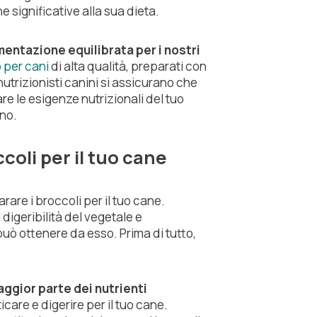
 significative alla sua dieta.
entazione equilibrata per i nostri
 per cani
di alta qualità, preparati con
 nutrizionisti canini si assicurano che
e le esigenze nutrizionali del tuo
no.
coli per il tuo cane
rare i broccoli per il tuo cane.
digeribilità del vegetale e
può ottenere da esso. Prima di tutto,
ggior parte dei nutrienti
icare e digerire per il tuo cane.