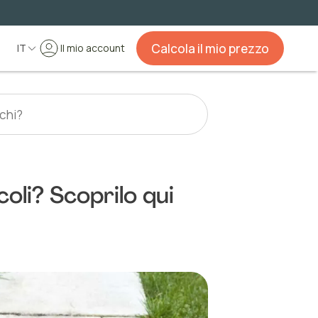
Calcola il mio prezzo
IT
Il mio account
oli? Scoprilo qui