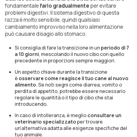
fondamentale
farlo gradualmente
per evitare
problemi digestivi. Il sistema digestivo di questa
razza è molto sensibile, quindi qualsiasi
cambiamento improvviso nella loro alimentazione
può causare disagio allo stomaco.
Si consiglia di fare la transizione in un
periodo di 7
a 10 giorni
, mescolando il nuovo cibo con quello
precedente in proporzioni sempre maggiori.
Un aspetto chiave durante la transizione
è
osservare come reagisce il tuo cane al nuovo
alimento
. Se noti segni come diarrea, vomito o
perdita di appetito, potrebbe essere necessario
regolare le quantità o il tipo di cibo che stai
introducendo.
In caso di intolleranza, è meglio
consultare un
veterinario specializzato
per trovare
un'alternativa adatta alle esigenze specifiche del
tuo animale.