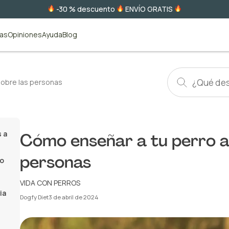
-30 % descuento
ENVÍO GRATIS
tas
Opiniones
Ayuda
Blog
sobre las personas
 a
Cómo enseñar a tu perro a 
personas
to
VIDA CON PERROS
ia
Dogfy Diet
3 de abril de 2024