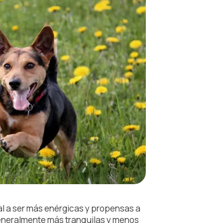
al a ser más enérgicas y propensas a
 generalmente más tranquilas y menos