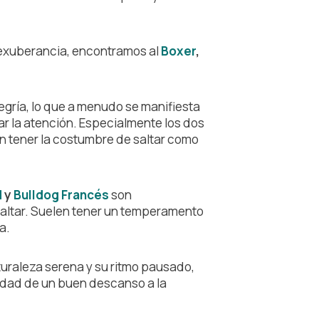
 exuberancia, encontramos al
Boxer
,
egría, lo que a menudo se manifiesta
r la atención. Especialmente los dos
n tener la costumbre de saltar como
d
y
Bulldog Francés
son
ltar. Suelen tener un temperamento
a.
turaleza serena y su ritmo pausado,
idad de un buen descanso a la